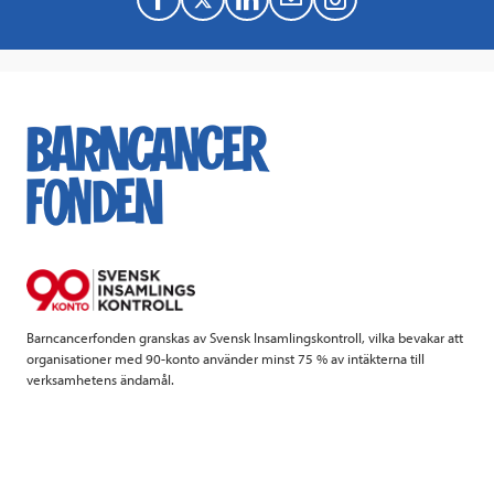
F
T
L
M
a
w
i
a
c
i
n
i
e
t
k
l
b
t
e
o
e
d
o
r
I
k
n
Barncancerfonden granskas av Svensk Insamlingskontroll, vilka bevakar att
organisationer med 90-konto använder minst 75 % av intäkterna till
verksamhetens ändamål.