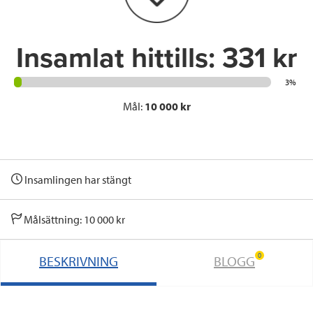
k
n
Insamlat hittills:
331 kr
3%
Mål:
10 000 kr
Insamlingen har stängt
Målsättning: 10 000 kr
0
BESKRIVNING
BLOGG