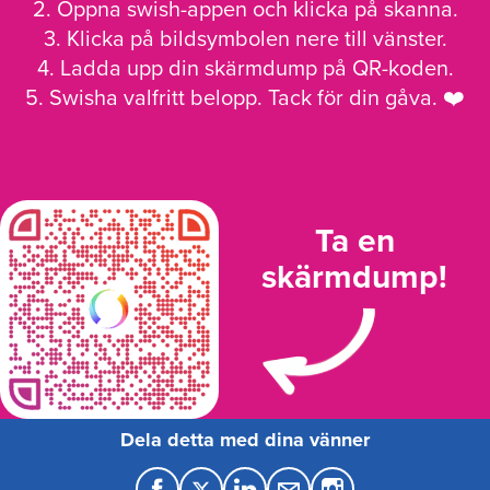
2. Öppna swish-appen och klicka på skanna.
3. Klicka på bildsymbolen nere till vänster.
4. Ladda upp din skärmdump på QR-koden.
5. Swisha valfritt belopp. Tack för din gåva. ❤️
Ta en
skärmdump!
Dela detta med dina vänner