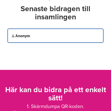
Senaste bidragen till
insamlingen
Anonym
Här kan du bidra på ett enkelt
sätt!
1. Skärmdumpa QR-koden.