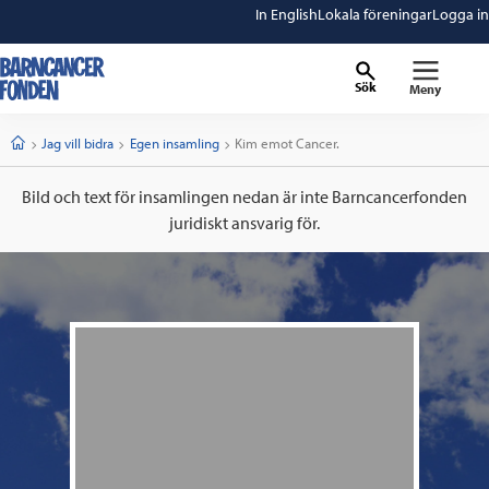
In English
Lokala föreningar
Logga in
Sök
Meny
barncancerfonden
startsida
Start
Jag vill bidra
Egen insamling
Current:
Kim emot Cancer.
Bild och text för insamlingen nedan är inte Barncancerfonden
juridiskt ansvarig för.