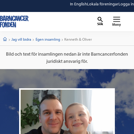
In English
Lokala föreningar
Logga in
Sök
Meny
barncancerfonden
startsida
Start
Jag vill bidra
Egen insamling
Current:
Kenneth & Oliver
Bild och text för insamlingen nedan är inte Barncancerfonden
juridiskt ansvarig för.