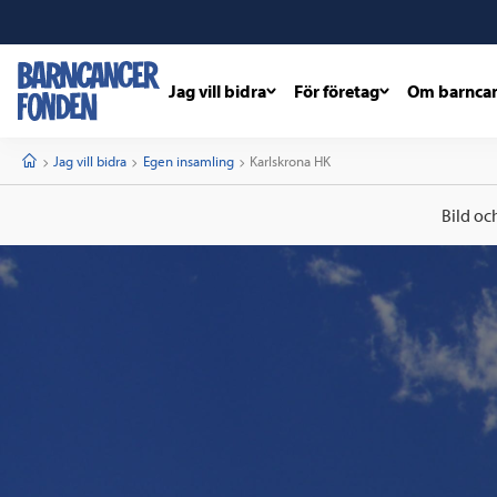
Jag vill bidra
För företag
Om barnca
barncancerfonden
startsida
Start
Jag vill bidra
Egen insamling
Current:
Karlskrona HK
Bild oc