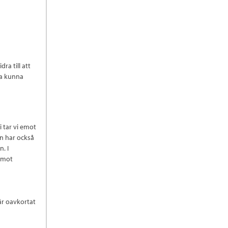
a till att
ka kunna
 tar vi emot
en har också
. I
n mot
går oavkortat