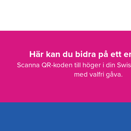
Här kan du bidra på ett en
Scanna QR-koden till höger i din Swi
med valfri gåva.