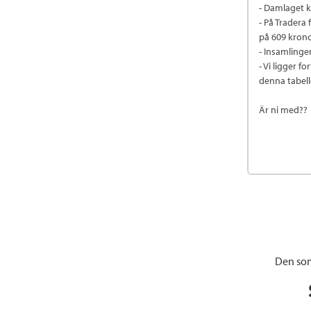
- Damlaget k
- På Tradera
på 609 krono
- Insamlinge
- Vi ligger f
denna tabel
Är ni med??
Den som