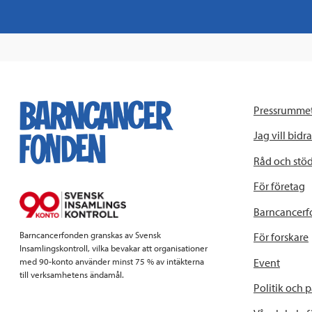
Pressrumme
Jag vill bidra
Råd och stö
För företag
Barncancerf
Barncancerfonden granskas av Svensk
För forskare
Insamlingskontroll, vilka bevakar att organisationer
Event
med 90-konto använder minst 75 % av intäkterna
till verksamhetens ändamål.
Politik och 