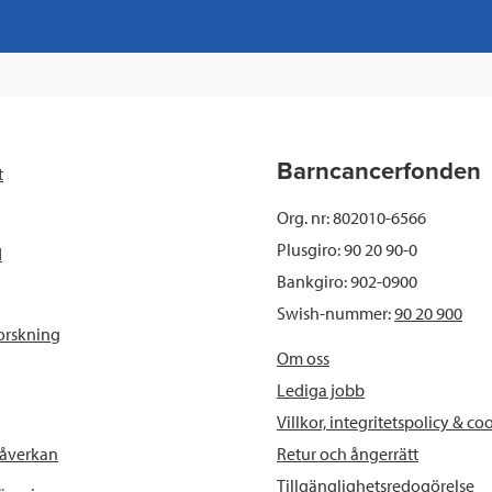
a
w
i
a
c
i
n
i
e
t
k
l
b
t
e
Barncancerfonden
t
o
e
d
Org. nr: 802010-6566
o
r
I
Plusgiro: 90 20 90-0
d
Bankgiro: 902-0900
k
n
Swish-nummer:
90 20 900
orskning
Om oss
Lediga jobb
Villkor, integritetspolicy & co
Retur och ångerrätt
påverkan
Tillgänglighetsredogörelse