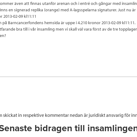
ommer även att finnas utanför arenan och i entré och gångar med insamli
 finns en signerad replika (orange) med A-lagsspelarna signaturer. Just nu ä
r 2013-02-09 kl11:11
n på Barncancerfondens hemsida är uppe i 4.210 kronor 2013-02-09 kl11:11.
ortfarande bra till i vår insamling men vi skall väl vara först av de tre topplage
len?
 skickat in respektive kommentar nedan är juridiskt ansvarig för inn
Senaste bidragen till insamlinge