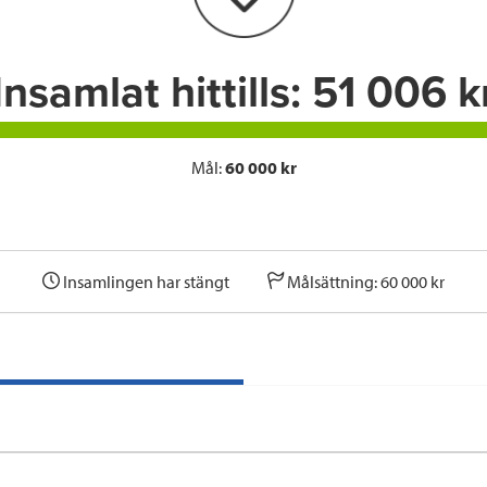
k
n
Insamlat hittills:
51 006 k
Mål:
60 000 kr
Insamlingen har stängt
Målsättning: 60 000 kr