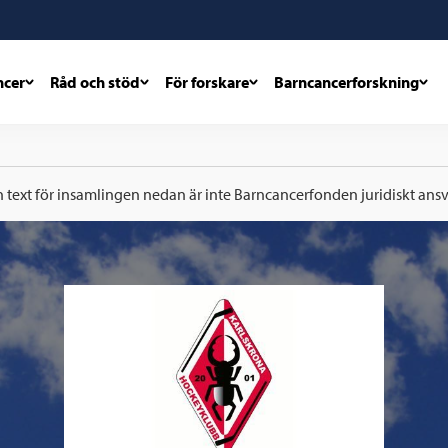
ncer
Råd och stöd
För forskare
Barncancerforskning
h text för insamlingen nedan är inte Barncancerfonden juridiskt ansva