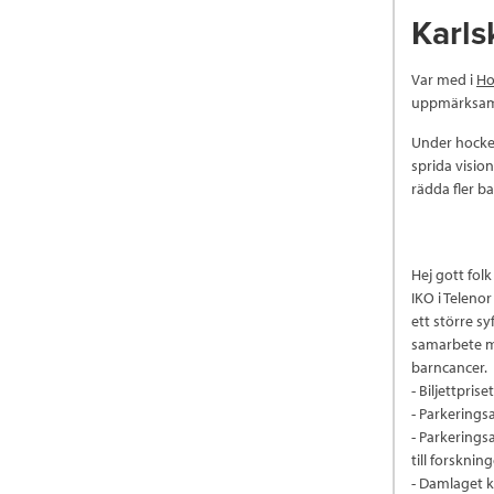
Karls
Var med i
Ho
uppmärksam
Under hockey
sprida visio
rädda fler ba
Hej gott fol
IKO i Teleno
ett större s
samarbete me
barncancer.
- Biljettprise
- Parkerings
- Parkeringsa
till forsknin
- Damlaget 