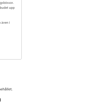
ngsbössor.
r budet upp
n även i
ehållet.
n