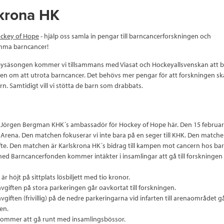
krona HK
ckey of Hope
- hjälp oss samla in pengar till barncancerforskningen och
ma barncancer!
säsongen kommer vi tillsammans med Viasat och Hockeyallsvenskan att bidr
nen om att utrota barncancer. Det behövs mer pengar för att forskningen s
rn. Samtidigt vill vi stötta de barn som drabbats.
k Jörgen Bergman KHK´s ambassadör för Hockey of Hope här. Den 15 februari
r Arena. Den matchen fokuserar vi inte bara på en seger till KHK. Den match
yfte. Den matchen är Karlskrona HK´s bidrag till kampen mot cancern hos barn
d Barncancerfonden kommer intäkter i insamlingar att gå till forskninge
t är höjt på sittplats lösbiljett med tio kronor.
avgiften på stora parkeringen går oavkortat till forskningen.
vgiften (frivillig) på de nedre parkeringarna vid infarten till arenaområdet 
gen.
kommer att gå runt med insamlingsbössor.