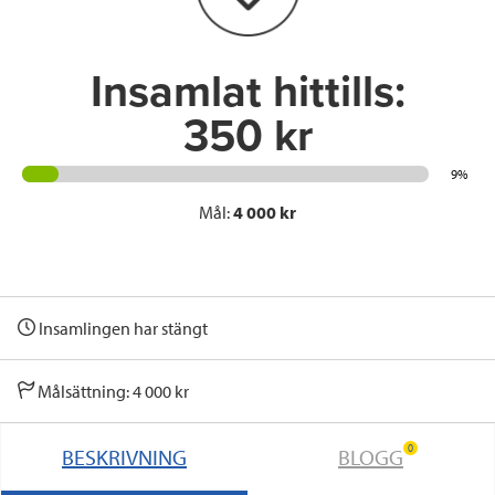
k
n
Insamlat hittills:
350 kr
9%
Mål:
4 000 kr
Insamlingen har stängt
Målsättning: 4 000 kr
0
BESKRIVNING
BLOGG