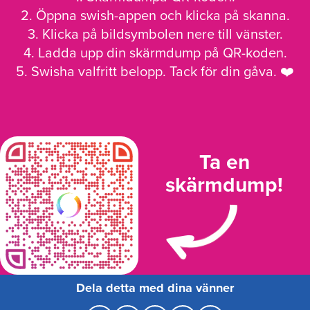
2. Öppna swish-appen och klicka på skanna.
3. Klicka på bildsymbolen nere till vänster.
4. Ladda upp din skärmdump på QR-koden.
5. Swisha valfritt belopp. Tack för din gåva. ❤️
Ta en
skärmdump!
Dela detta med dina vänner