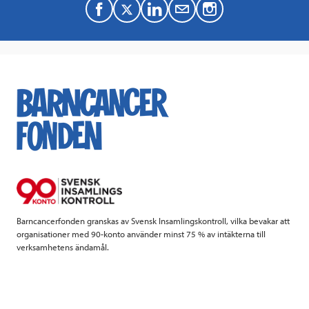
F
T
L
M
a
w
i
a
c
i
n
i
e
t
k
l
b
t
e
o
e
d
o
r
I
k
n
Barncancerfonden granskas av Svensk Insamlingskontroll, vilka bevakar att
organisationer med 90-konto använder minst 75 % av intäkterna till
verksamhetens ändamål.