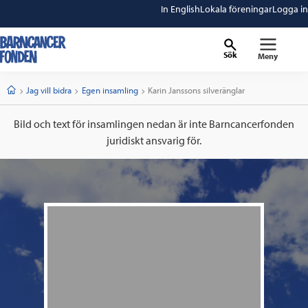
In English
Lokala föreningar
Logga in
Sök
Meny
barncancerfonden
startsida
Start
Jag vill bidra
Egen insamling
Current:
Karin Janssons silveränglar
Bild och text för insamlingen nedan är inte Barncancerfonden
juridiskt ansvarig för.