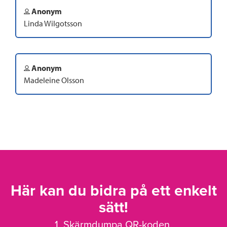
Anonym
Linda Wilgotsson
Anonym
Madeleine Olsson
Här kan du bidra på ett enkelt
sätt!
1. Skärmdumpa QR-koden.