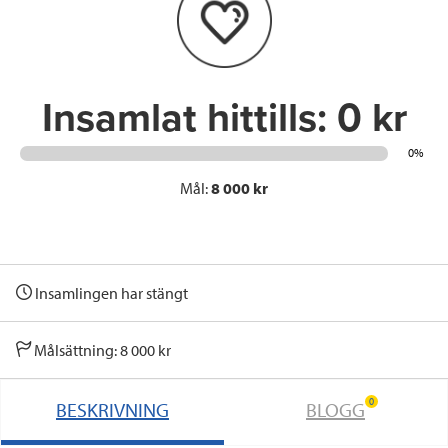
o
r
I
k
n
Insamlat hittills:
0 kr
0%
Mål:
8 000 kr
Insamlingen har stängt
Målsättning: 8 000 kr
0
BESKRIVNING
BLOGG