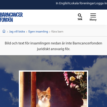
In English
Lokala föreningar
Logga in
Sök
Meny
barncancerfonden
startsida
Start
Jag vill bidra
Egen insamling
Current:
Kära barn
Bild och text för insamlingen nedan är inte Barncancerfonden
juridiskt ansvarig för.