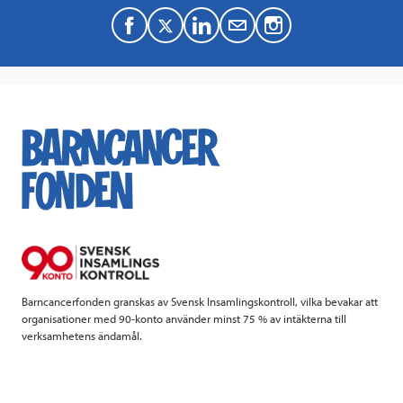
F
T
L
M
a
w
i
a
c
i
n
i
e
t
k
l
b
t
e
o
e
d
o
r
I
k
n
Barncancerfonden granskas av Svensk Insamlingskontroll, vilka bevakar att
organisationer med 90-konto använder minst 75 % av intäkterna till
verksamhetens ändamål.