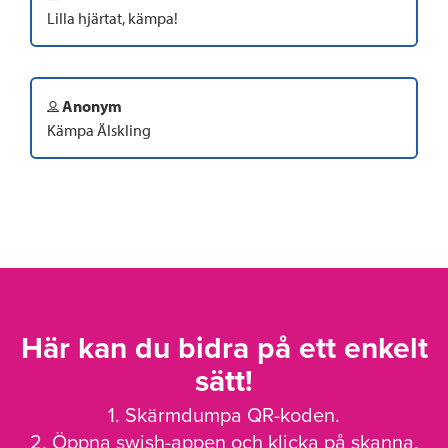
Lilla hjärtat, kämpa!
Anonym
Kämpa Älskling
Här kan du bidra på ett enkelt
sätt!
1. Skärmdumpa QR-koden.
2. Öppna swish-appen och klicka på skanna.