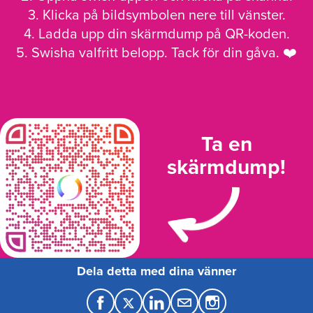
3. Klicka på bildsymbolen nere till vänster.
4. Ladda upp din skärmdump på QR-koden.
5. Swisha valfritt belopp. Tack för din gåva. ❤️
Ta en
skärmdump!
Dela detta med dina vänner
F
T
L
M