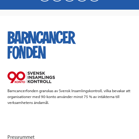
a
w
i
a
c
i
n
i
e
t
k
l
b
t
e
o
e
d
o
r
I
k
n
Barncancerfonden granskas av Svensk Insamlingskontroll, vilka bevakar att
organisationer med 90-konto använder minst 75 % av intäkterna till
verksamhetens ändamål.
Pressrummet