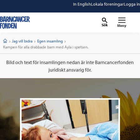
In English
Lokala föreningar
Logga in
Sök
Meny
barncancerfonden
startsida
Start
Jag vill bidra
Egen insamling
Current:
Kampen för alla drabbade barn med Ayla i spetsen.
Bild och text för insamlingen nedan är inte Barncancerfonden
juridiskt ansvarig för.