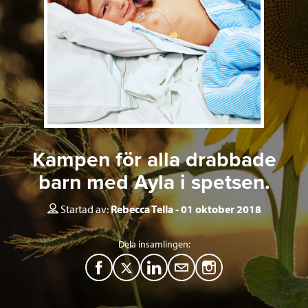
Kampen för alla drabbade
barn med Ayla i spetsen.
Startad av:
Rebecca Tella
01 oktober 2018
Dela insamlingen:
F
T
L
M
a
w
i
a