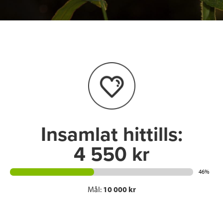
c
i
n
i
e
t
k
l
b
t
e
o
e
d
o
r
I
k
n
Insamlat hittills:
4 550 kr
46%
Mål:
10 000 kr