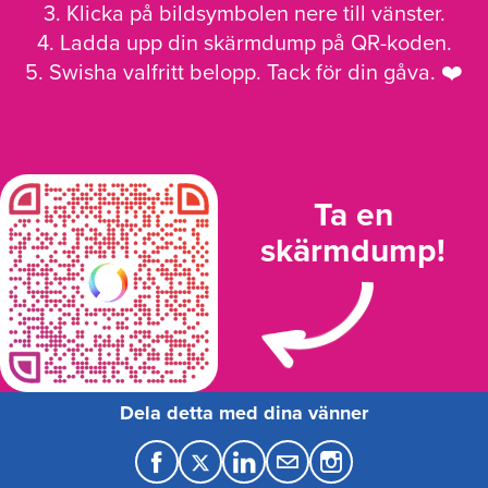
3. Klicka på bildsymbolen nere till vänster.
4. Ladda upp din skärmdump på QR-koden.
5. Swisha valfritt belopp. Tack för din gåva. ❤️
Ta en
skärmdump!
Dela detta med dina vänner
F
T
L
M