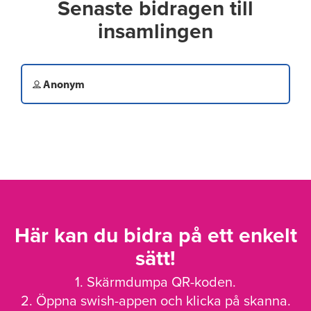
Senaste bidragen till
insamlingen
Anonym
Här kan du bidra på ett enkelt
sätt!
1. Skärmdumpa QR-koden.
2. Öppna swish-appen och klicka på skanna.