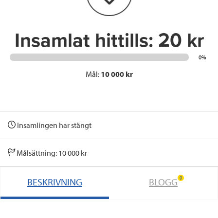
k
n
Insamlat hittills:
20 kr
0%
Mål:
10 000 kr
Insamlingen har stängt
Målsättning: 10 000 kr
0
BESKRIVNING
BLOGG