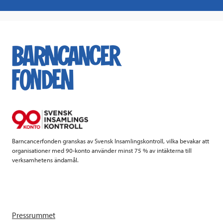
a
w
i
a
c
i
n
i
e
t
k
l
b
t
e
o
e
d
o
r
I
k
n
Barncancerfonden granskas av Svensk Insamlingskontroll, vilka bevakar att
organisationer med 90-konto använder minst 75 % av intäkterna till
verksamhetens ändamål.
Pressrummet