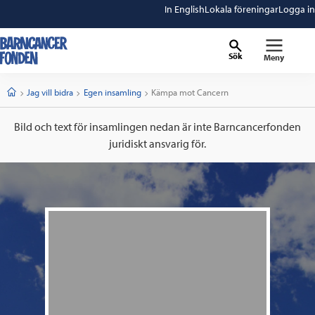
In English
Lokala föreningar
Logga in
Sök
Meny
barncancerfonden
startsida
Start
Jag vill bidra
Egen insamling
Current:
Kämpa mot Cancern
Bild och text för insamlingen nedan är inte Barncancerfonden
juridiskt ansvarig för.