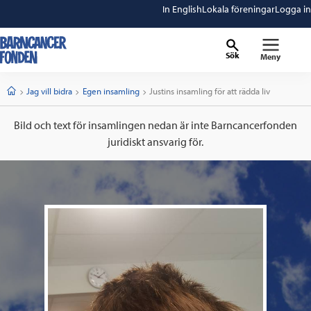
In English
Lokala föreningar
Logga in
Sök
Meny
barncancerfonden
startsida
Start
Jag vill bidra
Egen insamling
Current:
Justins insamling för att rädda liv
Bild och text för insamlingen nedan är inte Barncancerfonden
juridiskt ansvarig för.