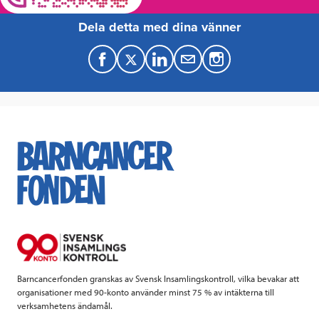
Dela detta med dina vänner
F
T
L
M
a
w
i
a
c
i
n
i
e
t
k
l
b
t
e
o
e
d
o
r
I
k
n
Barncancerfonden granskas av Svensk Insamlingskontroll, vilka bevakar att
organisationer med 90-konto använder minst 75 % av intäkterna till
verksamhetens ändamål.