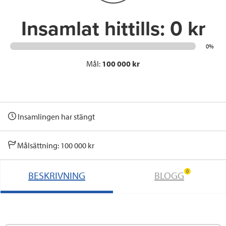
k
n
Insamlat hittills:
0 kr
0%
Mål:
100 000 kr
Insamlingen har stängt
Målsättning: 100 000 kr
0
BESKRIVNING
BLOGG