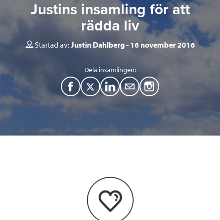
Justins insamling för att
rädda liv
Startad av:
Justin Dahlberg
16 november 2016
Dela insamlingen:
F
T
L
M
a
w
i
a
c
i
n
i
e
t
k
l
b
t
e
o
e
d
o
r
I