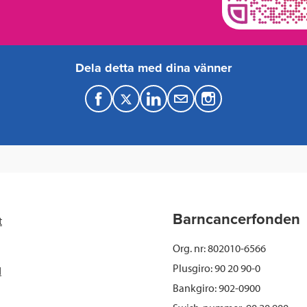
Dela detta med dina vänner
F
T
L
M
a
w
i
a
c
i
n
i
e
t
k
l
b
t
e
Barncancerfonden
t
o
e
d
Org. nr: 802010-6566
o
r
I
Plusgiro: 90 20 90-0
d
Bankgiro: 902-0900
k
n