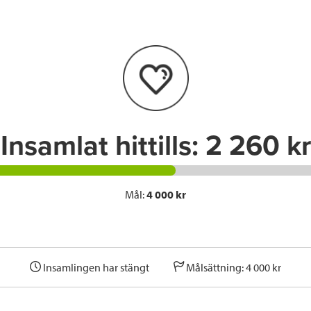
e
t
k
l
b
t
e
o
e
d
o
r
I
k
n
Insamlat hittills:
2 260 kr
Mål:
4 000 kr
Insamlingen har stängt
Målsättning: 4 000 kr