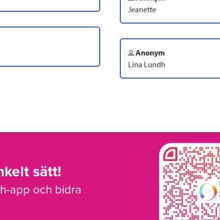
Jeanette
Anonym
Lina Lundh
kelt sätt!
sh-app och bidra