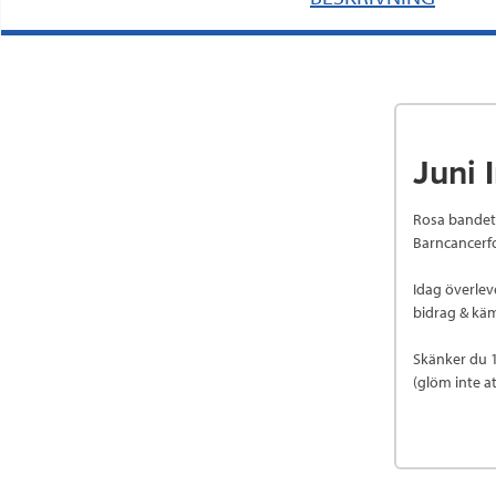
Juni 
Rosa bandet 
Barncancerf
Idag överleve
bidrag & käm
Skänker du 1
(glöm inte a