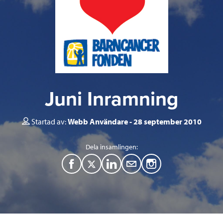
Juni Inramning
Startad av:
Webb Användare
28 september 2010
Dela insamlingen:
F
T
L
M
a
w
i
a
c
i
n
i