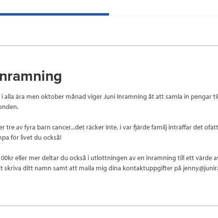
Inramning
i alla ära men oktober månad viger Juni Inramning åt att samla in pengar til
onden.
r tre av fyra barn cancer...det räcker inte, i var fjärde familj inträffar det ofat
pa för livet du också!
00kr eller mer deltar du också i utlottningen av en inramning till ett värde 
tt skriva ditt namn samt att maila mig dina kontaktuppgifter på jenny@juni