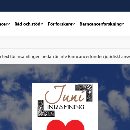
ncer
Råd och stöd
För forskare
Barncancerforskning
h text för insamlingen nedan är inte Barncancerfonden juridiskt ansva