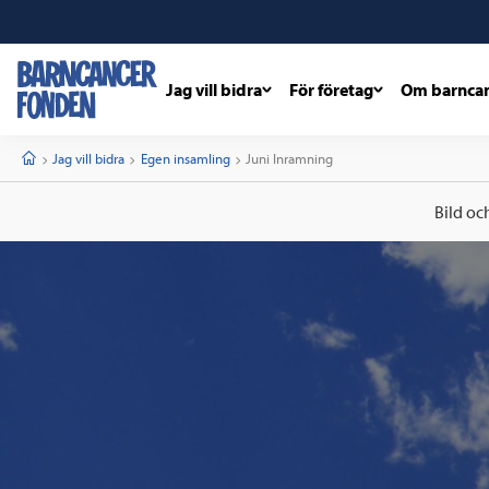
Jag vill bidra
För företag
Om barnca
barncancerfonden
startsida
Start
Jag vill bidra
Egen insamling
Current:
Juni Inramning
Bild oc