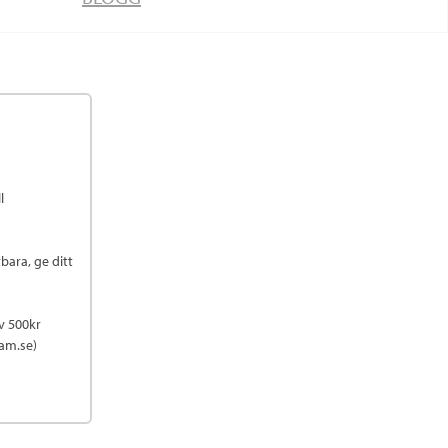
l
tbara, ge ditt
av 500kr
ram.se)