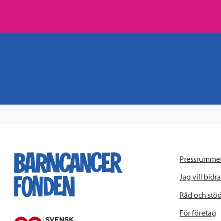
Pressrumme
Jag vill bidra
Råd och stö
För företag