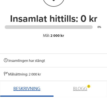
k
n
Insamlat hittills:
0 kr
0%
Mål:
2 000 kr
Insamlingen har stängt
Målsättning: 2 000 kr
0
BESKRIVNING
BLOGG