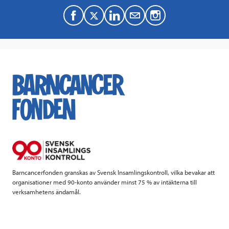
F
T
L
M
a
w
i
a
c
i
n
i
e
t
k
l
b
t
e
o
e
d
o
r
I
k
n
Barncancerfonden granskas av Svensk Insamlingskontroll, vilka bevakar att
organisationer med 90-konto använder minst 75 % av intäkterna till
verksamhetens ändamål.