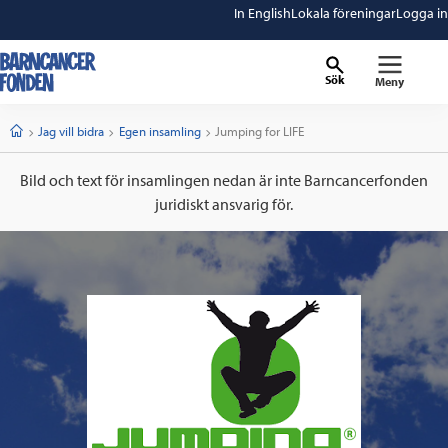
In English
Lokala föreningar
Logga in
Sök
Meny
barncancerfonden
startsida
Start
Jag vill bidra
Egen insamling
Current:
Jumping for LIFE
Bild och text för insamlingen nedan är inte Barncancerfonden
juridiskt ansvarig för.