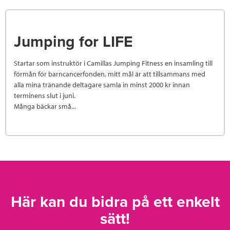
Jumping for LIFE
Startar som instruktör i Camillas Jumping Fitness en insamling till
förmån för barncancerfonden, mitt mål är att tillsammans med
alla mina tränande deltagare samla in minst 2000 kr innan
terminens slut i juni.
Många bäckar små...
Här kan du bidra på ett enkelt
sätt!