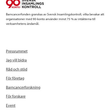
k
n
Barncancerfonden granskas av Svensk Insamlingskontroll, vilka bevakar att
organisationer med 90-konto använder minst 75 % av intäkterna till
verksamhetens ändamål.
Pressrummet
Jag vill bidra
Råd och stöd
För företag
Barncancerforskning
För forskare
Event