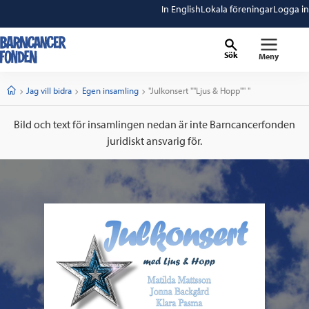
In English
Lokala föreningar
Logga in
Sök
Meny
barncancerfonden
startsida
Start
Jag vill bidra
Egen insamling
Current:
"Julkonsert ""Ljus & Hopp"" "
Bild och text för insamlingen nedan är inte Barncancerfonden
juridiskt ansvarig för.