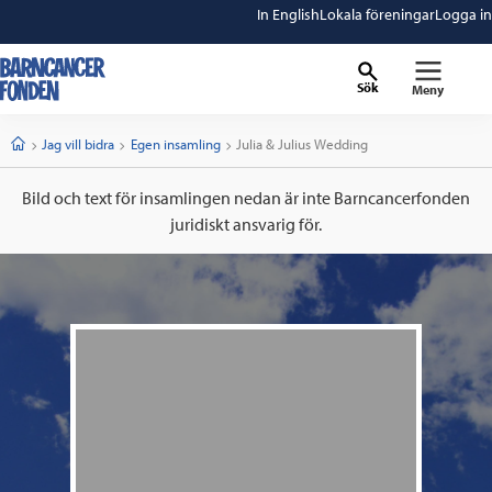
In English
Lokala föreningar
Logga in
Sök
Meny
barncancerfonden
startsida
Start
Jag vill bidra
Egen insamling
Current:
Julia & Julius Wedding
Bild och text för insamlingen nedan är inte Barncancerfonden
juridiskt ansvarig för.