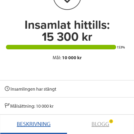
k
n
Insamlat hittills:
15 300 kr
153%
Mål:
10 000 kr
Insamlingen har stängt
Målsättning: 10 000 kr
0
BESKRIVNING
BLOGG