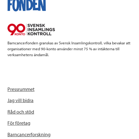
o
e
d
o
r
I
k
n
Barncancerfonden granskas av Svensk Insamlingskontroll, vilka bevakar att
organisationer med 90-konto använder minst 75 % av intäkterna till
verksamhetens ändamål.
Pressrummet
Jag vill bidra
Råd och stöd
För företag
Barncancerforskning