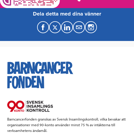
Dela detta med dina vänner
F
T
L
M
a
w
i
a
c
i
n
i
e
t
k
l
b
t
e
o
e
d
o
r
I
k
n
Barncancerfonden granskas av Svensk Insamlingskontroll, vilka bevakar att
organisationer med 90-konto använder minst 75 % av intäkterna till
verksamhetens ändamål.