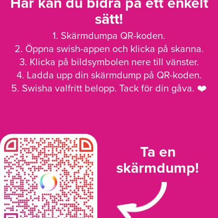
Här kan du bidra på ett enkelt
sätt!
1. Skärmdumpa QR-koden.
2. Öppna swish-appen och klicka på skanna.
3. Klicka på bildsymbolen nere till vänster.
4. Ladda upp din skärmdump på QR-koden.
5. Swisha valfritt belopp. Tack för din gåva. ❤️
Ta en
skärmdump!