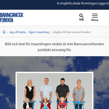
In English
Lokala föreningar
Logga in
Sök
Meny
barncancerfonden
startsida
Start
Jag vill bidra
Egen insamling
Current:
Julgåva till barncancerfonden
Bild och text för insamlingen nedan är inte Barncancerfonden
juridiskt ansvarig för.