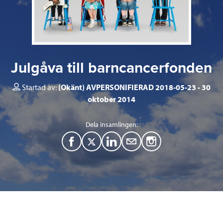
Julgåva till barncancerfonden
Startad av:
(Okänt) AVPERSONIFIERAD 2018-05-23
30
oktober 2014
Dela insamlingen:
F
T
L
M
a
w
i
a
c
i
n
i
e
t
k
l
b
t
e