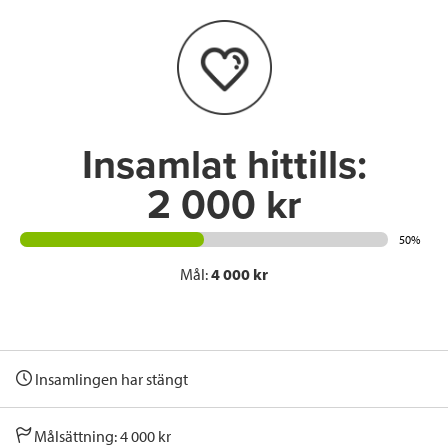
o
e
d
o
r
I
k
n
Insamlat hittills:
2 000 kr
50%
Mål:
4 000 kr
Insamlingen har stängt
Målsättning: 4 000 kr