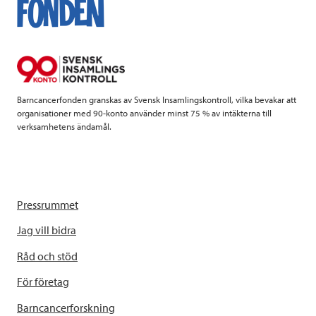
o
e
d
o
r
I
k
n
Barncancerfonden granskas av Svensk Insamlingskontroll, vilka bevakar att
organisationer med 90-konto använder minst 75 % av intäkterna till
verksamhetens ändamål.
Pressrummet
Jag vill bidra
Råd och stöd
För företag
Barncancerforskning