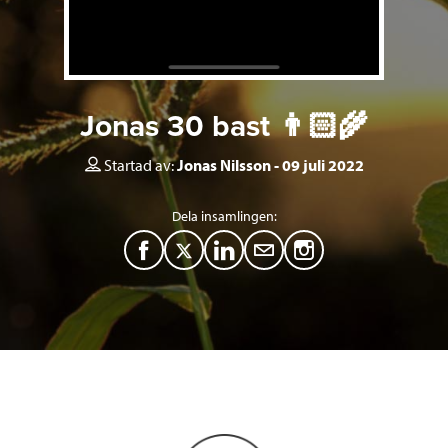
Jonas 30 bast 👨🏻‍🌾
Startad av:
Jonas Nilsson
09 juli 2022
Dela insamlingen:
F
T
L
M
a
w
i
a
c
i
n
i
e
t
k
l
b
t
e