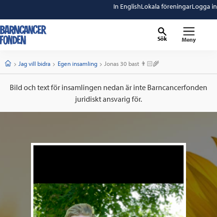
In English
Lokala föreningar
Logga in
Sök
Meny
barncancerfonden
startsida
Start
Jag vill bidra
Egen insamling
Current:
Jonas 30 bast 👨🏻‍🌾
Bild och text för insamlingen nedan är inte Barncancerfonden
juridiskt ansvarig för.