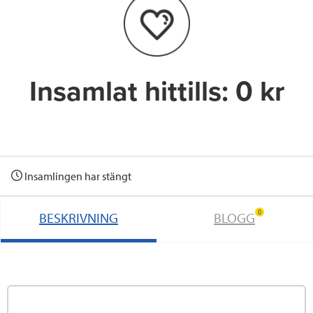
o
e
d
o
r
I
k
n
Insamlat hittills:
0 kr
Insamlingen har stängt
0
BESKRIVNING
BLOGG