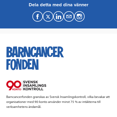
Dela detta med dina vänner
F
T
L
M
a
w
i
a
c
i
n
i
e
t
k
l
b
t
e
o
e
d
o
r
I
k
n
Barncancerfonden granskas av Svensk Insamlingskontroll, vilka bevakar att
organisationer med 90-konto använder minst 75 % av intäkterna till
verksamhetens ändamål.