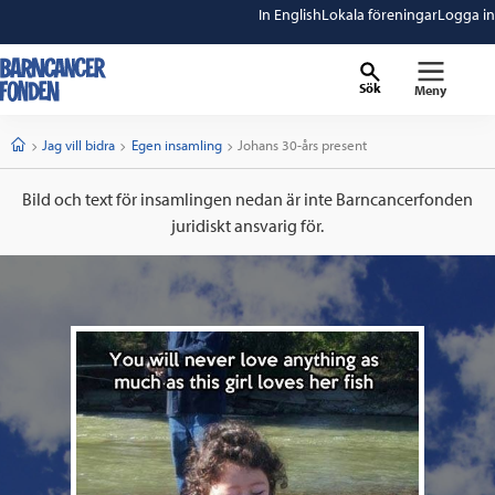
In English
Lokala föreningar
Logga in
Sök
Meny
barncancerfonden
startsida
Start
Jag vill bidra
Egen insamling
Current:
Johans 30-års present
Bild och text för insamlingen nedan är inte Barncancerfonden
juridiskt ansvarig för.