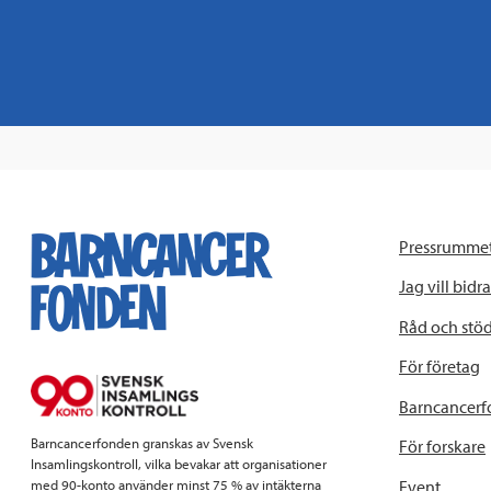
Pressrumme
Jag vill bidra
Råd och stö
För företag
Barncancerf
Barncancerfonden granskas av Svensk
För forskare
Insamlingskontroll, vilka bevakar att organisationer
Event
med 90-konto använder minst 75 % av intäkterna