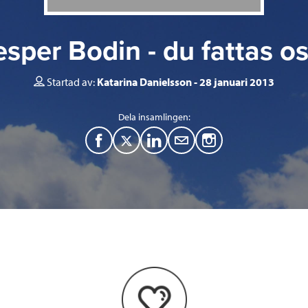
esper Bodin - du fattas os
Startad av:
Katarina Danielsson
28 januari 2013
Dela insamlingen:
F
T
L
M
a
w
i
a
c
i
n
i
e
t
k
l
b
t
e
o
e
d
o
r
I