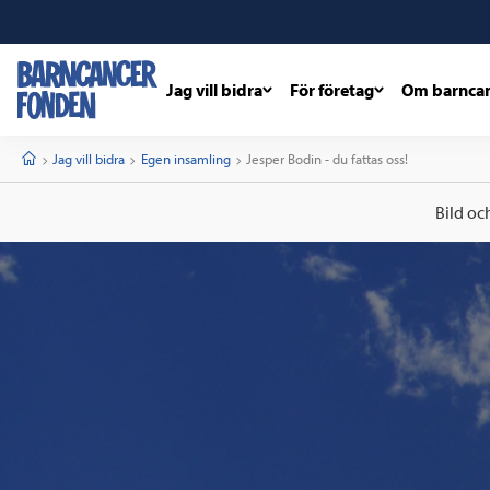
Jag vill bidra
För företag
Om barnca
barncancerfonden
startsida
Start
Jag vill bidra
Egen insamling
Current:
Jesper Bodin - du fattas oss!
Bild oc