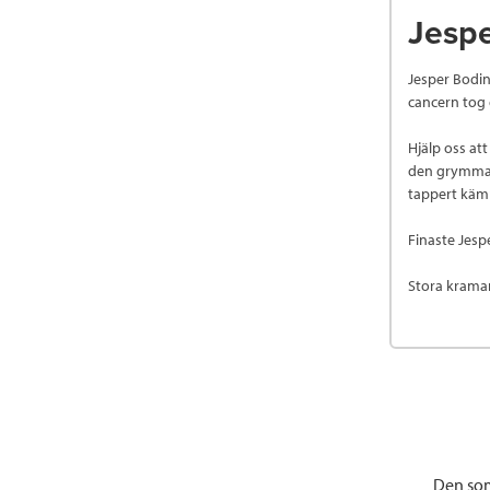
Jespe
Jesper Bodin,
cancern tog d
Hjälp oss at
den grymma s
tappert käm
Finaste Jespe
Stora kramar
Den som