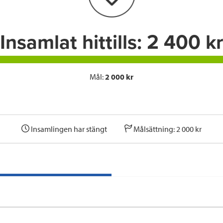
k
n
Insamlat hittills:
2 400 kr
Mål:
2 000 kr
Insamlingen har stängt
Målsättning: 2 000 kr