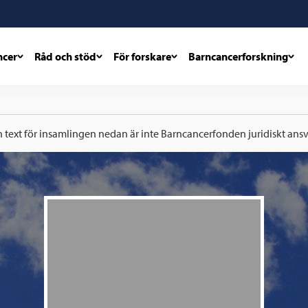
ncer
Råd och stöd
För forskare
Barncancerforskning
h text för insamlingen nedan är inte Barncancerfonden juridiskt ansva