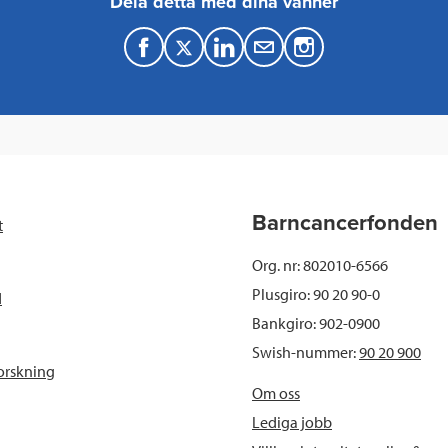
Dela detta med dina vänner
F
T
L
M
a
w
i
a
c
i
n
i
e
t
k
l
b
t
e
Barncancerfonden
t
o
e
d
Org. nr: 802010-6566
o
r
I
Plusgiro: 90 20 90-0
d
Bankgiro: 902-0900
k
n
Swish-nummer:
90 20 900
orskning
Om oss
Lediga jobb