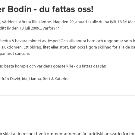
r Bodin - du fattas oss!
 världens största lilla kämpe, idag den 29 januari skulle du ha fyllt 18 år! M
itt liv den 13 juli 2009... Varför???
t hedra & bevara minnet av Jesper! Och alla andra barn och ungdomar som i
jukdomen. Ett bidrag, litet eller stort, kan också göra skillnad för alla de 
par mot cancern.
r, bästa kompis och världens goaste kille - du fattas oss så!!
 från David, Ida, Hanna, Bert & Katarina
 skickat in respektive kommentar nedan är juridiskt ansvarig för inn