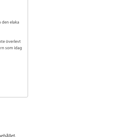
en den elaka
nte överlevt
barn som idag
ehållet.