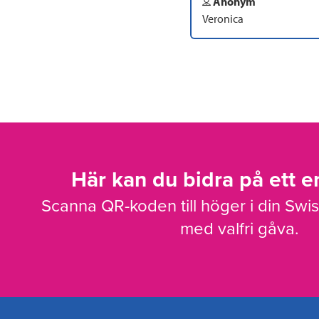
Anonym
Veronica
Här kan du bidra på ett en
Scanna QR-koden till höger i din Swi
med valfri gåva.