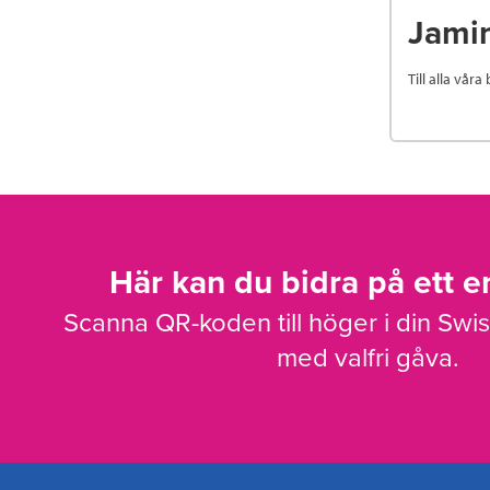
Jami
Till alla våra
Här kan du bidra på ett en
Scanna QR-koden till höger i din Swi
med valfri gåva.