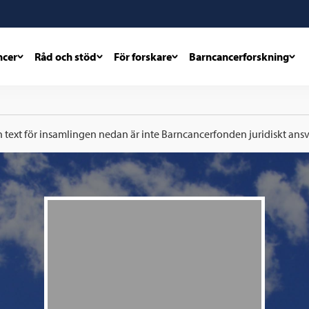
ncer
Råd och stöd
För forskare
Barncancerforskning
h text för insamlingen nedan är inte Barncancerfonden juridiskt ansva