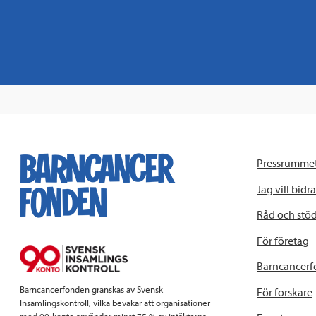
Pressrumme
Jag vill bidra
Råd och stö
För företag
Barncancerf
Barncancerfonden granskas av Svensk
För forskare
Insamlingskontroll, vilka bevakar att organisationer