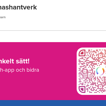
nashantverk
 barn
kelt sätt!
sh-app och bidra