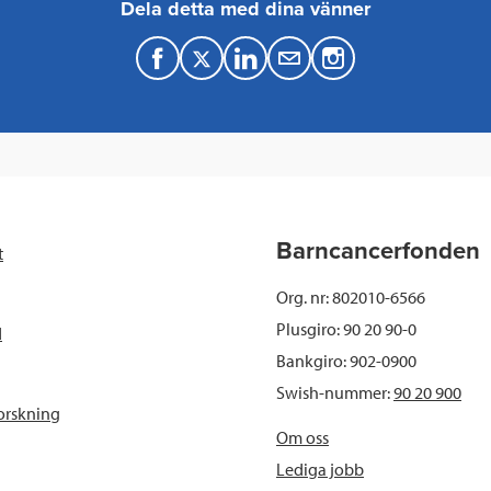
Dela detta med dina vänner
F
T
L
M
a
w
i
a
c
i
n
i
e
t
k
l
b
t
e
Barncancerfonden
t
o
e
d
Org. nr: 802010-6566
o
r
I
Plusgiro: 90 20 90-0
d
Bankgiro: 902-0900
k
n
Swish-nummer:
90 20 900
orskning
Om oss
Lediga jobb