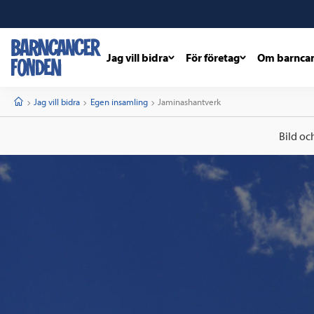
Jag vill bidra
För företag
Om barnca
barncancerfonden
startsida
Start
Jag vill bidra
Egen insamling
Current:
Jaminashantverk
Bild oc