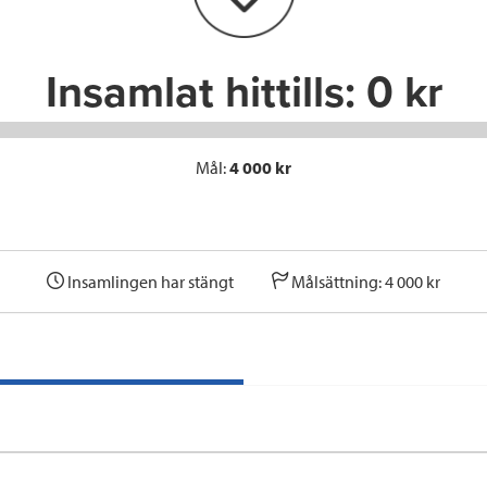
k
n
Insamlat hittills:
0 kr
Mål:
4 000 kr
Insamlingen har stängt
Målsättning: 4 000 kr