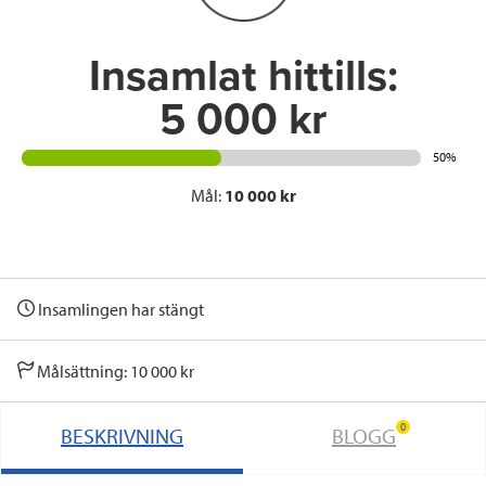
k
n
Insamlat hittills:
5 000 kr
50%
Mål:
10 000 kr
Insamlingen har stängt
Målsättning: 10 000 kr
0
BESKRIVNING
BLOGG