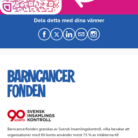
Dela detta med dina vänner
F
T
L
M
a
w
i
a
c
i
n
i
e
t
k
l
b
t
e
o
e
d
o
r
I
k
n
Barncancerfonden granskas av Svensk Insamlingskontroll, vilka bevakar att
organisationer med 90-konto använder minst 75 % av intäkterna till