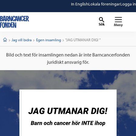
In English
Lokala föreningar
Logga in
Sök
Meny
barncancerfonden
startsida
Start
Jag vill bidra
Egen insamling
Current:
"JAG UTMANAR DIG! "
Bild och text för insamlingen nedan är inte Barncancerfonden
juridiskt ansvarig för.