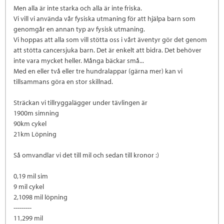
Men alla är inte starka och alla är inte friska.
Vi vill vi använda vår fysiska utmaning för att hjälpa barn som
genomgår en annan typ av fysisk utmaning.
Vi hoppas att alla som vill stötta oss i vårt äventyr gör det genom
att stötta cancersjuka barn. Det är enkelt att bidra. Det behöver
inte vara mycket heller. Många bäckar små...
Med en eller två eller tre hundralappar (gärna mer) kan vi
tillsammans göra en stor skillnad.
Sträckan vi tillryggalägger under tävlingen är
1900m simning
90km cykel
21km Löpning
Så omvandlar vi det till mil och sedan till kronor :)
0,19 mil sim
9 mil cykel
2,1098 mil löpning
---------
11,299 mil