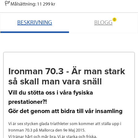
o
e
d
Målsättning: 11 299 kr
o
r
I
0
BESKRIVNING
BLOGG
k
n
Ironman 70.3 - Är man stark
så skall man vara snäll
Vill du stötta oss i våra fysiska
prestationer?!
Gör det genom att bidra till vår insamling
Vi är sex stycken glada triathleter som kommer att ställa upp i
Ironman 70.3 på Mallorca den 9e Maj 2015.
Vi tränar hårt och mår bra. Vi är starka och friska.