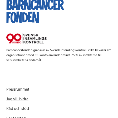
e
t
k
l
b
t
e
o
e
d
o
r
I
k
n
Barncancerfonden granskas av Svensk Insamlingskontroll, vilka bevakar att
organisationer med 90-konto använder minst 75 % av intäkterna till
verksamhetens ändamål.
Pressrummet
Jag vill bidra
Råd och stöd
För företag