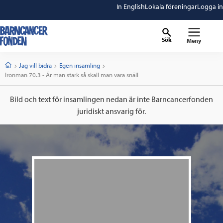
In English
Lokala föreningar
Logga in
Sök
Meny
barncancerfonden
startsida
Start
Jag vill bidra
Egen insamling
Current:
Ironman 70.3 - Är man stark så skall man vara snäll
Bild och text för insamlingen nedan är inte Barncancerfonden
juridiskt ansvarig för.