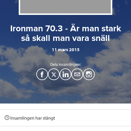
Ironman 70.3 - Är man stark
så skall man vara snäll
11 mars 2015
Dela insamlingen:
F
T
L
M
a
w
i
a
c
i
n
i
e
t
k
l
Insamlingen har stängt
b
t
e