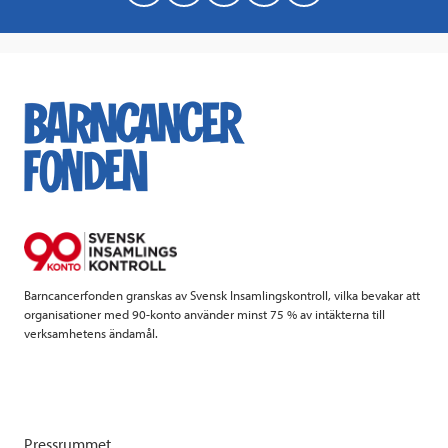
a
w
i
a
c
i
n
i
e
t
k
l
b
t
e
o
e
d
o
r
I
k
n
Barncancerfonden granskas av Svensk Insamlingskontroll, vilka bevakar att
organisationer med 90-konto använder minst 75 % av intäkterna till
verksamhetens ändamål.
Pressrummet