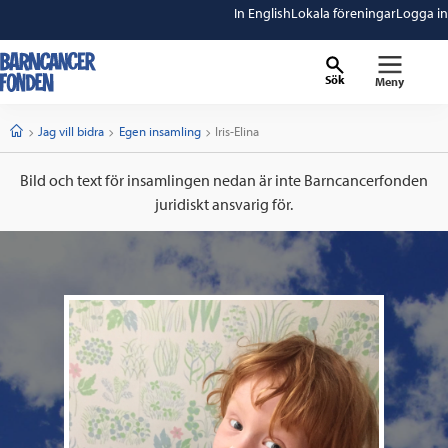
In English
Lokala föreningar
Logga in
Sök
Meny
barncancerfonden
startsida
Start
Jag vill bidra
Egen insamling
Current:
Iris-Elina
Bild och text för insamlingen nedan är inte Barncancerfonden
juridiskt ansvarig för.