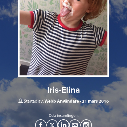
Iris-Elina
Startad av:
Webb Användare
21 mars 2016
Dela insamlingen:
F
T
L
M