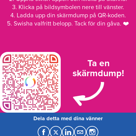
3. Klicka på bildsymbolen nere till vänster.
4. Ladda upp din skärmdump på QR-koden.
5. Swisha valfritt belopp. Tack för din gåva. ❤️
Ta en
skärmdump!
Dela detta med dina vänner
F
T
L
M