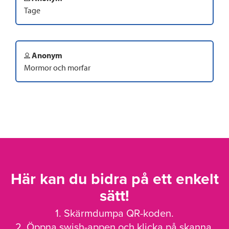
Tage
Anonym
Mormor och morfar
Här kan du bidra på ett enkelt
sätt!
1. Skärmdumpa QR-koden.
2. Öppna swish-appen och klicka på skanna.