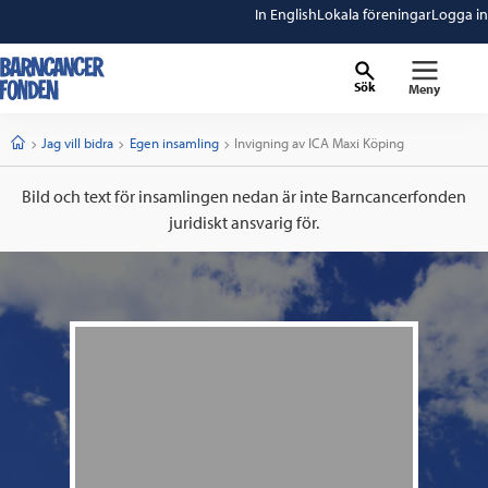
In English
Lokala föreningar
Logga in
Sök
Meny
barncancerfonden
startsida
Start
Jag vill bidra
Egen insamling
Current:
Invigning av ICA Maxi Köping
Bild och text för insamlingen nedan är inte Barncancerfonden
juridiskt ansvarig för.