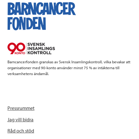
e
t
k
l
b
t
e
o
e
d
o
r
I
k
n
Barncancerfonden granskas av Svensk Insamlingskontroll, vilka bevakar att
organisationer med 90-konto använder minst 75 % av intäkterna till
verksamhetens ändamål.
Pressrummet
Jag vill bidra
Råd och stöd