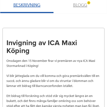
0
BESKRIVNING
BLOGG
k
n
Invigning av ICA Maxi
Köping
Onsdagen den 15 November firar vi premiären av nya ICA Maxi
Stormarknad i Köping!
Vi blir jätteglada om du vill komma och göra premiärkvällen till en
succé, och ännu gladare blir vi om du struntar i blomman och
lämnar ett bidrag till Barncancerfonden istället.
Ett bidrag till forskning och stöd står sig mycket längre än en
bukett, och det finns många familjer omkring oss som behöver
stöd efter att ha fått den kanske värsta nyheten man kan få i livet.