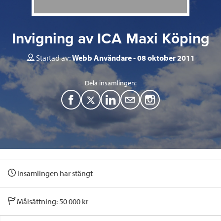
Invigning av ICA Maxi Köping
Startad av:
Webb Användare
08 oktober 2011
Dela insamlingen:
F
T
L
M
a
w
i
a
c
i
n
i
e
t
k
l
Insamlingen har stängt
b
t
e
o
e
d
Målsättning: 50 000 kr
o
r
I