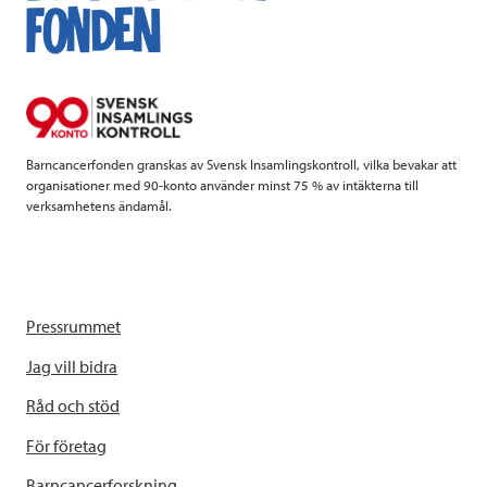
b
t
e
o
e
d
o
r
I
k
n
Barncancerfonden granskas av Svensk Insamlingskontroll, vilka bevakar att
organisationer med 90-konto använder minst 75 % av intäkterna till
verksamhetens ändamål.
Pressrummet
Jag vill bidra
Råd och stöd
För företag
Barncancerforskning