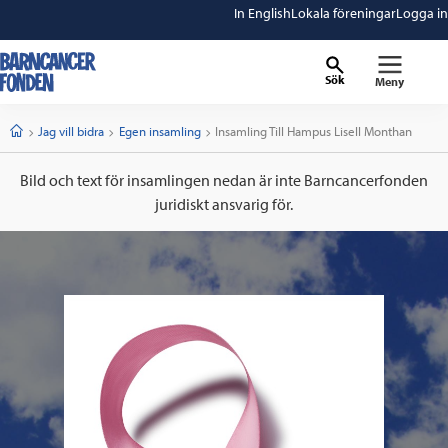
In English
Lokala föreningar
Logga in
Sök
Meny
barncancerfonden
startsida
Start
Jag vill bidra
Egen insamling
Current:
Insamling Till Hampus Lisell Monthan
Bild och text för insamlingen nedan är inte Barncancerfonden
juridiskt ansvarig för.