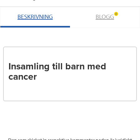
o
r
I
0
BESKRIVNING
BLOGG
k
n
Insamling till barn med
cancer
Den som skickat in respektive kommentar nedan är juridiskt