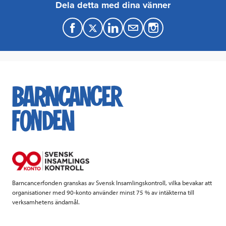
Dela detta med dina vänner
F
T
L
M
a
w
i
a
c
i
n
i
e
t
k
l
b
t
e
o
e
d
o
r
I
k
n
Barncancerfonden granskas av Svensk Insamlingskontroll, vilka bevakar att
organisationer med 90-konto använder minst 75 % av intäkterna till
verksamhetens ändamål.