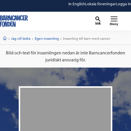
In English
Lokala föreningar
Logga in
Sök
Meny
barncancerfonden
startsida
Start
Jag vill bidra
Egen insamling
Current:
Insamling till barn med cancer
Bild och text för insamlingen nedan är inte Barncancerfonden
juridiskt ansvarig för.