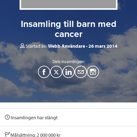
Insamling till barn med
cancer
Startad av:
Webb Användare
26 mars 2014
Dela insamlingen:
F
T
L
M
a
w
i
a
c
i
n
i
e
t
k
l
Insamlingen har stängt
b
t
e
o
e
d
Målsättning: 2 000 000 kr