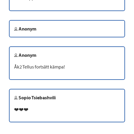
Anonym
Anonym
Åk2 Tellus fortsätt kämpa!
Sopio Tsiebashvili
❤️❤️❤️