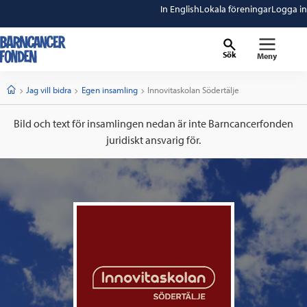
In English
Lokala föreningar
Logga in
Sök
Meny
barncancerfonden
startsida
Start
Jag vill bidra
Egen insamling
Current:
Innovitaskolan Södertälje
Bild och text för insamlingen nedan är inte Barncancerfonden
juridiskt ansvarig för.