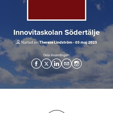
Innovitaskolan Södertälje
Startad av:
Therese Lindström
05 maj 2025
Dela insamlingen:
F
T
L
M
a
w
i
a
c
i
n
i
e
t
k
l
b
t
e