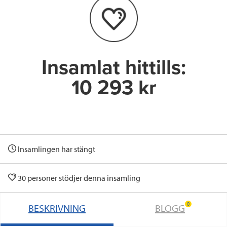
o
e
d
o
r
I
k
n
Insamlat hittills:
10 293 kr
Insamlingen har stängt
30 personer stödjer denna insamling
0
BESKRIVNING
BLOGG