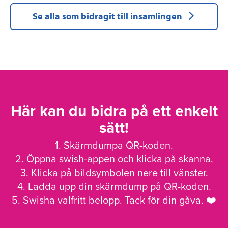
Se alla som bidragit till insamlingen
Här kan du bidra på ett enkelt
sätt!
1. Skärmdumpa QR-koden.
2. Öppna swish-appen och klicka på skanna.
3. Klicka på bildsymbolen nere till vänster.
4. Ladda upp din skärmdump på QR-koden.
5. Swisha valfritt belopp. Tack för din gåva. ❤️