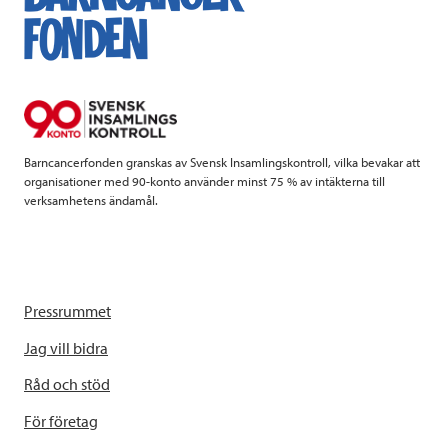
b
t
e
o
e
d
o
r
I
k
n
Barncancerfonden granskas av Svensk Insamlingskontroll, vilka bevakar att
organisationer med 90-konto använder minst 75 % av intäkterna till
verksamhetens ändamål.
Pressrummet
Jag vill bidra
Råd och stöd
För företag