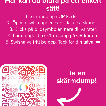
Här kan du bidra på ett enkelt
sätt!
1. Skärmdumpa QR-koden.
2. Öppna swish-appen och klicka på skanna.
3. Klicka på bildsymbolen nere till vänster.
4. Ladda upp din skärmdump på QR-koden.
5. Swisha valfritt belopp. Tack för din gåva. ❤️
Ta en
skärmdump!