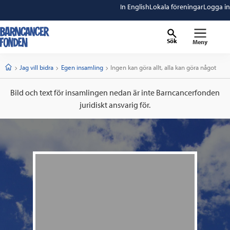
In English
Lokala föreningar
Logga in
Sök
Meny
barncancerfonden
startsida
Start
Jag vill bidra
Egen insamling
Current:
Ingen kan göra allt, alla kan göra något
Bild och text för insamlingen nedan är inte Barncancerfonden
juridiskt ansvarig för.