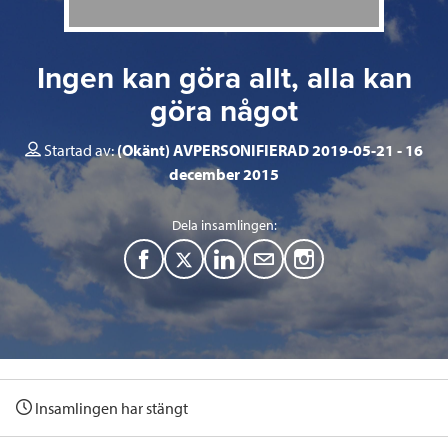
Ingen kan göra allt, alla kan
göra något
Startad av:
(Okänt) AVPERSONIFIERAD 2019-05-21
16
december 2015
Dela insamlingen:
F
T
L
M
a
w
i
a
c
i
n
i
e
t
k
l
Insamlingen har stängt
b
t
e