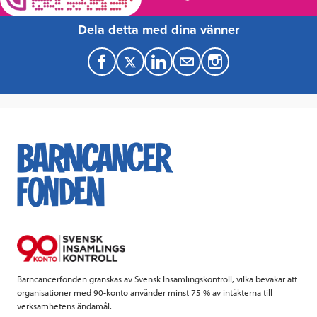
Dela detta med dina vänner
F
T
L
M
a
w
i
a
c
i
n
i
e
t
k
l
b
t
e
o
e
d
o
r
I
k
n
Barncancerfonden granskas av Svensk Insamlingskontroll, vilka bevakar att
organisationer med 90-konto använder minst 75 % av intäkterna till
verksamhetens ändamål.