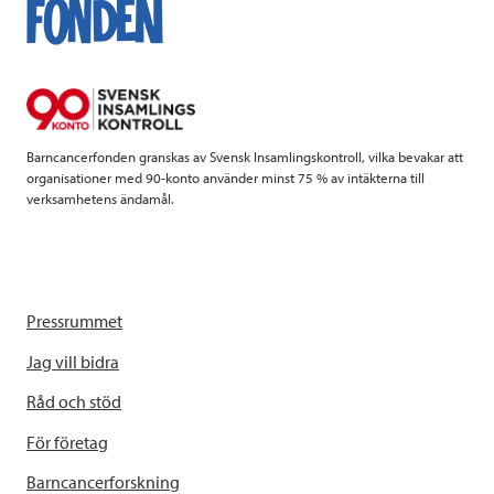
o
e
d
o
r
I
k
n
Barncancerfonden granskas av Svensk Insamlingskontroll, vilka bevakar att
organisationer med 90-konto använder minst 75 % av intäkterna till
verksamhetens ändamål.
Pressrummet
Jag vill bidra
Råd och stöd
För företag
Barncancerforskning