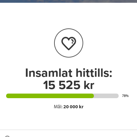
e
t
k
l
b
t
e
o
e
d
o
r
I
k
n
Insamlat hittills:
15 525 kr
78%
Mål:
20 000 kr