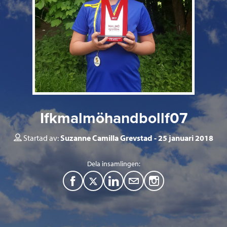
Ifkmalmöhandbollf07
Startad av:
Suzanne Camilla Grevstad
25 januari 2018
Dela insamlingen:
F
T
L
M
a
w
i
a
c
i
n
i