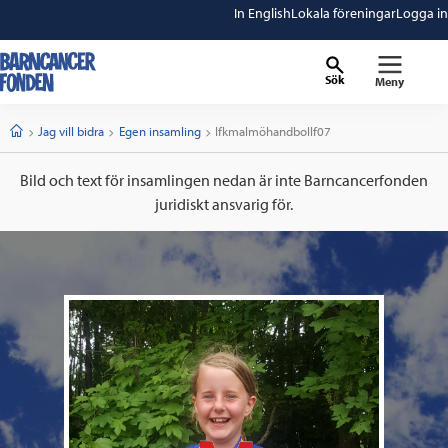
In English
Lokala föreningar
Logga in
Sök
Meny
barncancerfonden
startsida
Start
Jag vill bidra
Egen insamling
Current:
Ifkmalmöhandbollf07
Bild och text för insamlingen nedan är inte Barncancerfonden
juridiskt ansvarig för.