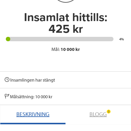
k
n
Insamlat hittills:
425 kr
4%
Mål:
10 000 kr
Insamlingen har stängt
Målsättning: 10 000 kr
0
BESKRIVNING
BLOGG