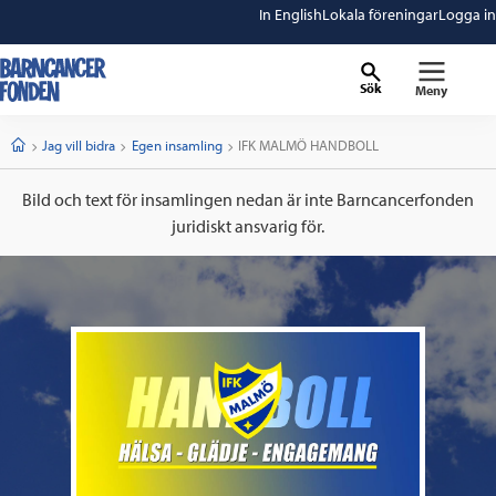
In English
Lokala föreningar
Logga in
Sök
Meny
barncancerfonden
startsida
Start
Jag vill bidra
Egen insamling
Current:
IFK MALMÖ HANDBOLL
Bild och text för insamlingen nedan är inte Barncancerfonden
juridiskt ansvarig för.