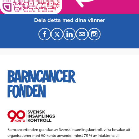
Dela detta med dina vänner
F
T
L
M
a
w
i
a
c
i
n
i
e
t
k
l
b
t
e
o
e
d
o
r
I
k
n
Barncancerfonden granskas av Svensk Insamlingskontroll, vilka bevakar att
organisationer med 90-konto använder minst 75 % av intäkterna till