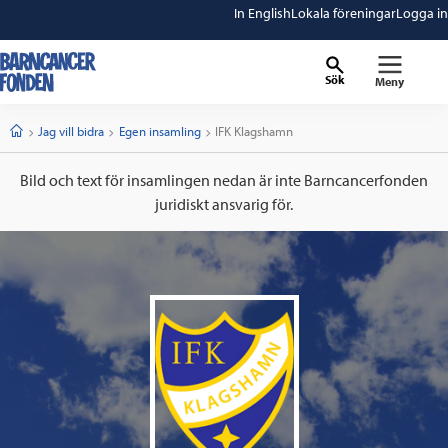
In English
Lokala föreningar
Logga in
Sök
Meny
barncancerfonden
startsida
Start
Jag vill bidra
Egen insamling
Current:
IFK Klagshamn
Bild och text för insamlingen nedan är inte Barncancerfonden
juridiskt ansvarig för.