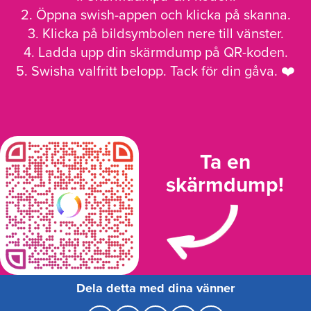
2. Öppna swish-appen och klicka på skanna.
3. Klicka på bildsymbolen nere till vänster.
4. Ladda upp din skärmdump på QR-koden.
5. Swisha valfritt belopp. Tack för din gåva. ❤️
Ta en
skärmdump!
Dela detta med dina vänner