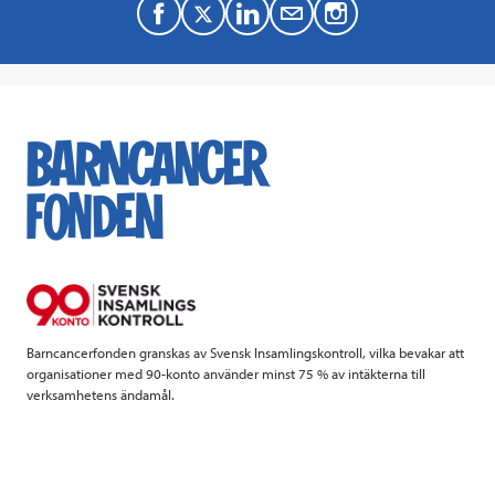
F
T
L
M
a
w
i
a
c
i
n
i
e
t
k
l
b
t
e
o
e
d
o
r
I
k
n
Barncancerfonden granskas av Svensk Insamlingskontroll, vilka bevakar att
organisationer med 90-konto använder minst 75 % av intäkterna till
verksamhetens ändamål.