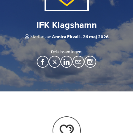
IFK Klagshamn
Startad av:
Annica Ekvall
26 maj 2026
Dela insamlingen:
F
T
L
M
a
w
i
a
c
i
n
i
e
t
k
l
b
t
e
o
e
d