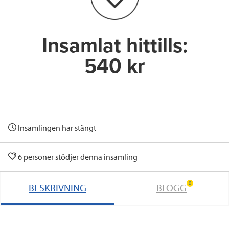
o
r
I
k
n
Insamlat hittills:
540 kr
Insamlingen har stängt
6 personer stödjer denna insamling
0
BESKRIVNING
BLOGG