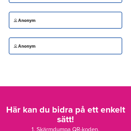
Anonym
Anonym
Här kan du bidra på ett enkelt
sätt!
1. Skärmdumpa QR-koden.