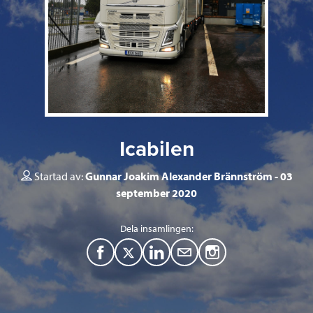
Icabilen
Startad av:
Gunnar Joakim Alexander Brännström
03
september 2020
Dela insamlingen:
F
T
L
M
a
w
i
a
c
i
n
i