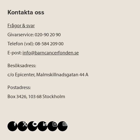
Kontakta oss
Frågor & svar
Givarservice: 020-90 20 90
Telefon (vxl): 08-584 209 00
E-post:
info@barncancerfonden.se
Besöksadress:
c/o Epicenter, Malmskillnadsgatan 44 A
Postadress:
Box 3426, 103 68 Stockholm
F
X
Y
L
I
B
a
o
i
n
l