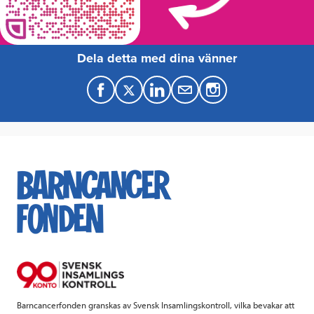
Dela detta med dina vänner
F
T
L
M
a
w
i
a
c
i
n
i
e
t
k
l
b
t
e
o
e
d
o
r
I
k
n
Barncancerfonden granskas av Svensk Insamlingskontroll, vilka bevakar att