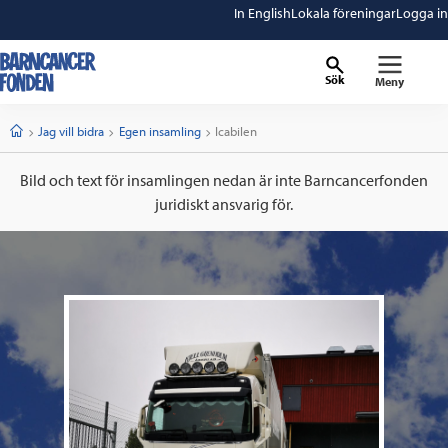
In English
Lokala föreningar
Logga in
Sök
Meny
barncancerfonden
startsida
Start
Jag vill bidra
Egen insamling
Current:
Icabilen
Bild och text för insamlingen nedan är inte Barncancerfonden
juridiskt ansvarig för.