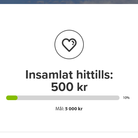
e
t
k
l
b
t
e
o
e
d
o
r
I
k
n
Insamlat hittills:
500 kr
10%
Mål:
5 000 kr