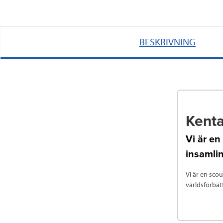
BESKRIVNING
Kenta
Vi är en
insamli
Vi är en scou
världsförbät