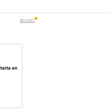
0
BLOGG
starta en