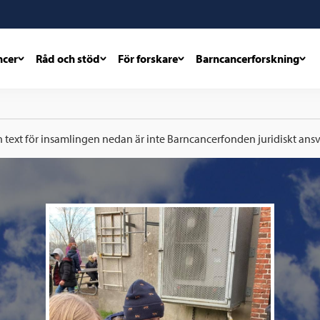
ncer
Råd och stöd
För forskare
Barncancerforskning
h text för insamlingen nedan är inte Barncancerfonden juridiskt ansva