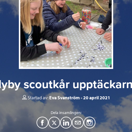
yby scoutkår upptäckar
Startad av:
Eva Svanström
20 april 2021
Dela insamlingen:
F
T
L
M