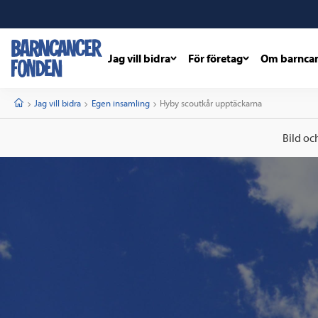
Jag vill bidra
För företag
Om barnca
barncancerfonden
startsida
Start
Jag vill bidra
Egen insamling
Current:
Hyby scoutkår upptäckarna
Bild oc