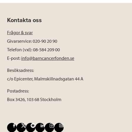
Kontakta oss
Frågor & svar
Givarservice: 020-90 20 90
Telefon (vxl): 08-584 209 00
E-post:
info@barncancerfonden.se
Besöksadress:
c/o Epicenter, Malmskillnadsgatan 44 A
Postadress:
Box 3426, 103 68 Stockholm
F
X
Y
L
I
B