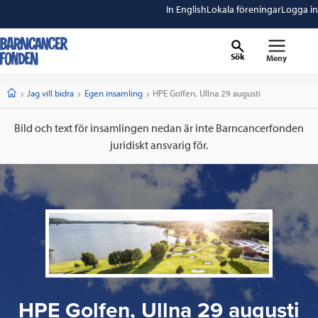
In English
Lokala föreningar
Logga in
Sök
Meny
barncancerfonden
startsida
Start
Jag vill bidra
Egen insamling
Current:
HPE Golfen, Ullna 29 augusti
Bild och text för insamlingen nedan är inte Barncancerfonden
juridiskt ansvarig för.
HPE Golfen, Ullna 29 augusti