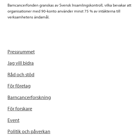
Barncancerfonden granskas av Svensk Insamlingskontroll, vilka bevakar att
organisationer med 90-konto använder minst 75 % av intäkterna till
verksamhetens ändamål.
Pressrummet
Jag vill bidra
Råd och stöd
För företag
Barncancerforskning
För forskare
Event
Politik och påverkan