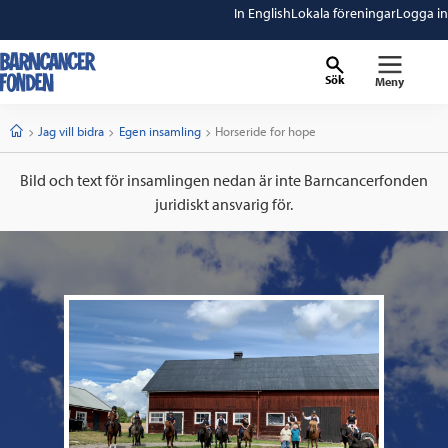
In English
Lokala föreningar
Logga in
Sök
Meny
barncancerfonden
startsida
Start
Jag vill bidra
Egen insamling
Current:
Horseride for hope
Bild och text för insamlingen nedan är inte Barncancerfonden
juridiskt ansvarig för.