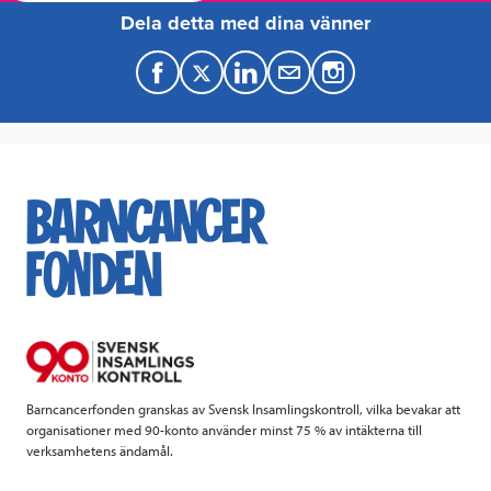
Dela detta med dina vänner
F
T
L
M
a
w
i
a
c
i
n
i
e
t
k
l
b
t
e
o
e
d
o
r
I
k
n
Barncancerfonden granskas av Svensk Insamlingskontroll, vilka bevakar att
organisationer med 90-konto använder minst 75 % av intäkterna till
verksamhetens ändamål.