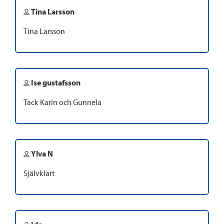
Tina Larsson
Tina Larsson
Ise gustafsson
Tack Karin och Gunnela
Ylva N
Självklart