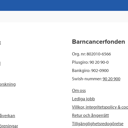
a
w
i
a
c
i
n
i
e
t
k
l
b
t
e
Barncancerfonden
t
o
e
d
Org. nr: 802010-6566
o
r
I
Plusgiro: 90 20 90-0
d
Bankgiro: 902-0900
k
n
Swish-nummer:
90 20 900
orskning
Om oss
Lediga jobb
Villkor, integritetspolicy & co
Retur och ångerrätt
påverkan
Tillgänglighetsredogörelse
föreningar