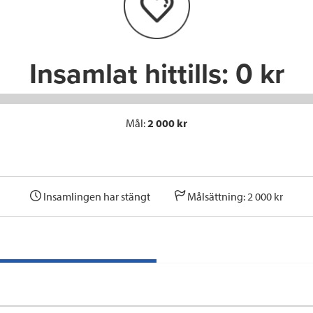
o
r
I
k
n
Insamlat hittills:
0 kr
Mål:
2 000 kr
Insamlingen har stängt
Målsättning: 2 000 kr