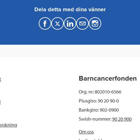
Dela detta med dina vänner
F
T
L
M
a
w
i
a
c
i
n
i
e
t
k
l
b
t
e
Barncancerfonden
t
o
e
d
Org. nr: 802010-6566
o
r
I
Plusgiro: 90 20 90-0
d
Bankgiro: 902-0900
k
n
Swish-nummer:
90 20 900
orskning
Om oss