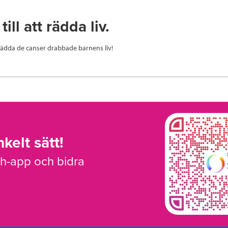
till att rädda liv.
t rädda de canser drabbade barnens liv!
kelt sätt!
sh-app och bidra