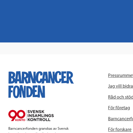
Pressrumme
Jag vill bidra
Råd och stö
För företag
Barncancerf
Barncancerfonden granskas av Svensk
För forskare