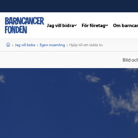
Jag vill bidra
För företag
Om barnca
barncancerfonden
startsida
Start
Jag vill bidra
Egen insamling
Current:
Hjälp till att rädda liv.
Bild oc