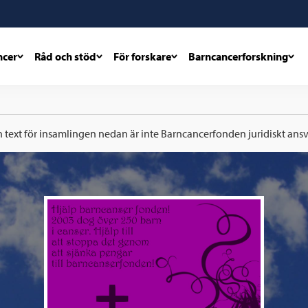
ncer
Råd och stöd
För forskare
Barncancerforskning
h text för insamlingen nedan är inte Barncancerfonden juridiskt ansva