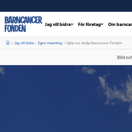
Jag vill bidra
För företag
Om barnca
barncancerfonden
startsida
Start
Jag vill bidra
Egen insamling
Current:
Hjälp oss stödja Barncancer Fonden
Bild oc