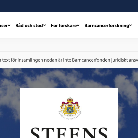
ncer
Råd och stöd
För forskare
Barncancerforskning
h text för insamlingen nedan är inte Barncancerfonden juridiskt ansva