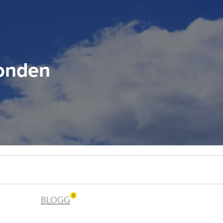
Fonden
0
BLOGG