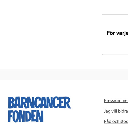
För varj
Pressrumme
Jag vill bidra
Råd och stö