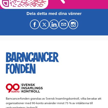
Dela detta med dina vänner
F
T
L
M
a
w
i
a
c
i
n
i
e
t
k
l
b
t
e
o
e
d
o
r
I
k
n
Barncancerfonden granskas av Svensk Insamlingskontroll, vilka bevakar att
organisationer med 90-konto använder minst 75 % av intäkterna till
verksamhetens ändamål.