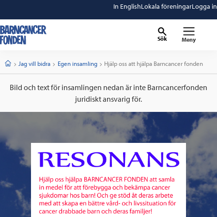
In English
Lokala föreningar
Logga in
Sök
Meny
barncancerfonden
startsida
Start
Jag vill bidra
Egen insamling
Current:
Hjälp oss att hjälpa Barncancer fonden
Bild och text för insamlingen nedan är inte Barncancerfonden
juridiskt ansvarig för.