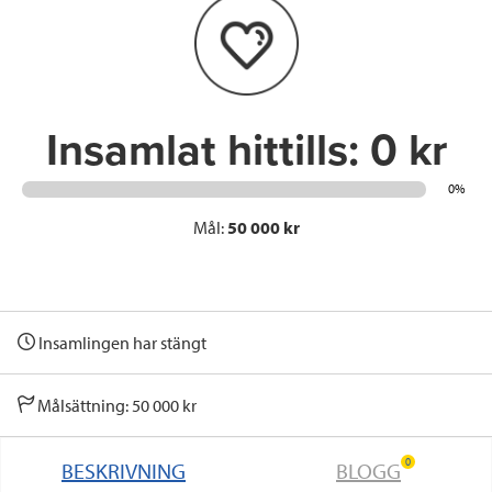
o
e
d
o
r
I
k
n
Insamlat hittills:
0 kr
0%
Mål:
50 000 kr
Insamlingen har stängt
Målsättning: 50 000 kr
0
BESKRIVNING
BLOGG