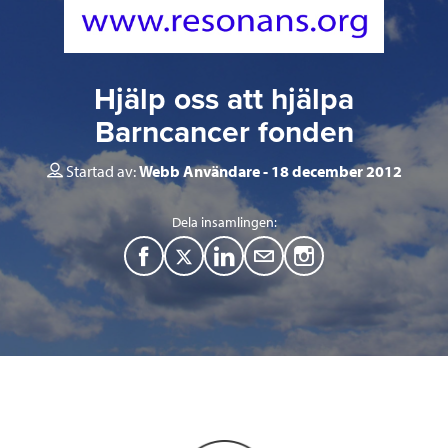
Hjälp oss att hjälpa
Barncancer fonden
Startad av:
Webb Användare
18 december 2012
Dela insamlingen:
F
T
L
M
a
w
i
a
c
i
n
i
e
t
k
l
b
t
e