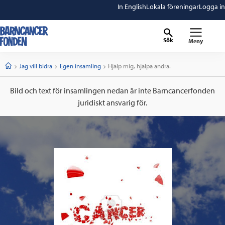
In English
Lokala föreningar
Logga in
Sök
Meny
barncancerfonden
startsida
Start
Jag vill bidra
Egen insamling
Current:
Hjälp mig, hjälpa andra.
Bild och text för insamlingen nedan är inte Barncancerfonden
juridiskt ansvarig för.