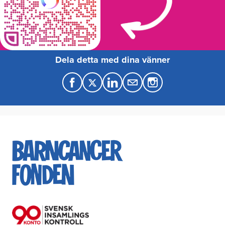
Dela detta med dina vänner
F
T
L
M
a
w
i
a
c
i
n
i
e
t
k
l
b
t
e
o
e
d
o
r
I
k
n