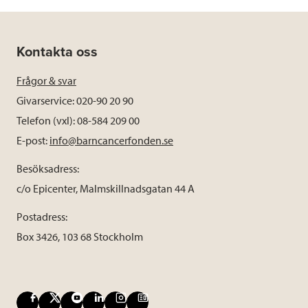
Kontakta oss
Frågor & svar
Givarservice: 020-90 20 90
Telefon (vxl): 08-584 209 00
E-post:
info@barncancerfonden.se
Besöksadress:
c/o Epicenter, Malmskillnadsgatan 44 A
Postadress:
Box 3426, 103 68 Stockholm
F
X
Y
L
I
B