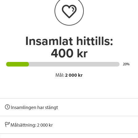
o
e
d
o
r
I
k
n
Insamlat hittills:
400 kr
20%
Mål:
2 000 kr
Insamlingen har stängt
Målsättning: 2 000 kr