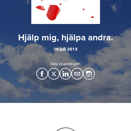
Hjälp mig, hjälpa andra.
10 juli 2013
Dela insamlingen:
F
T
L
M
a
w
i
a
c
i
n
i
e
t
k
l
b
t
e