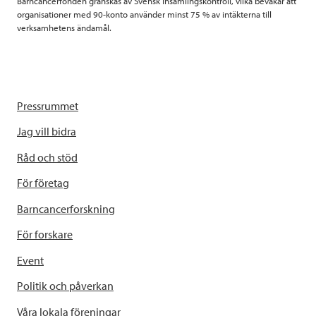
Barncancerfonden granskas av Svensk Insamlingskontroll, vilka bevakar att
organisationer med 90-konto använder minst 75 % av intäkterna till
verksamhetens ändamål.
Pressrummet
Jag vill bidra
Råd och stöd
För företag
Barncancerforskning
För forskare
Event
Politik och påverkan
Våra lokala föreningar