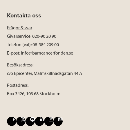
Kontakta oss
Frågor & svar
Givarservice: 020-90 20 90
Telefon (vxl): 08-584 209 00
E-post:
info@barncancerfonden.se
Besöksadress:
c/o Epicenter, Malmskillnadsgatan 44 A
Postadress:
Box 3426, 103 68 Stockholm
F
X
Y
L
I
B
a
o
i
n
l