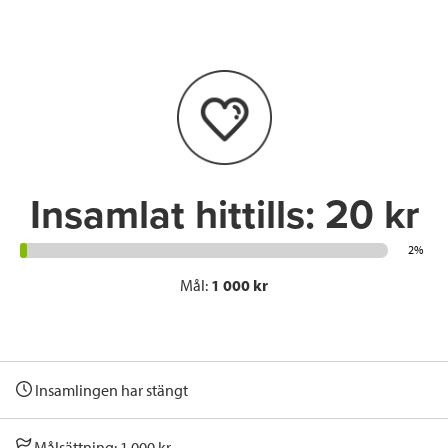
e
t
k
l
b
t
e
o
e
d
o
r
I
k
n
Insamlat hittills:
20 kr
2%
Mål:
1 000 kr
Insamlingen har stängt
Målsättning: 1 000 kr