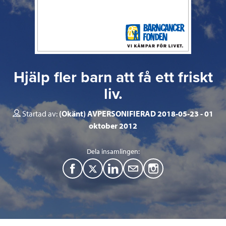
Hjälp fler barn att få ett friskt
liv.
Startad av:
(Okänt) AVPERSONIFIERAD 2018-05-23
01
oktober 2012
Dela insamlingen:
F
T
L
M
a
w
i
a
c
i
n
i