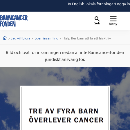
In English
Lokala föreningar
Logga in
Sök
Meny
barncancerfonden
startsida
Start
Jag vill bidra
Egen insamling
Current:
Hjälp fler barn att få ett friskt liv.
Bild och text för insamlingen nedan är inte Barncancerfonden
juridiskt ansvarig för.