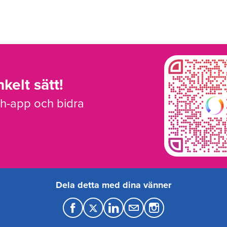
kelt sätt!
sh-app och bidra
Dela detta med dina vänner
F
T
L
M