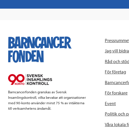
Pressrumme
Jag vill bidra
Råd och stö
För företag
Barncancerf
Barncancerfonden granskas av Svensk
För forskare
Insamlingskontroll, vilka bevakar att organisationer
Event
med 90-konto använder minst 75 % av intäkterna
till verksamhetens ändamål.
Politik och 
Våra lokala 