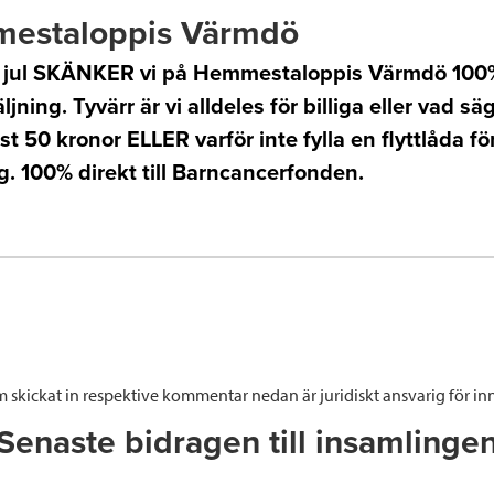
estaloppis Värmdö
ll jul SKÄNKER vi på Hemmestaloppis Värmdö 100%
ljning. Tyvärr är vi alldeles för billiga eller vad s
0 st 50 kronor ELLER varför inte fylla en flyttlåda fö
. 100% direkt till Barncancerfonden.
 skickat in respektive kommentar nedan är juridiskt ansvarig för inn
Senaste bidragen till insamlinge