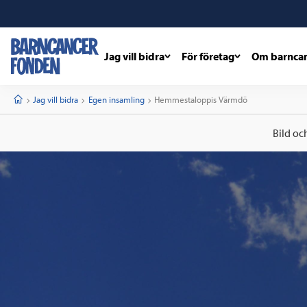
Jag vill bidra
För företag
Om barnca
barncancerfonden
startsida
Start
Jag vill bidra
Egen insamling
Current:
Hemmestaloppis Värmdö
Bild oc