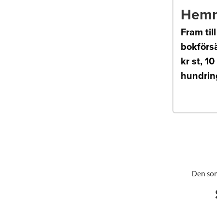
Hemm
Fram ti
bokförsä
kr st, 1
hundring
Den som