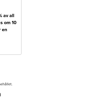
 av all
ägs om 10
r en
ehållet.
n