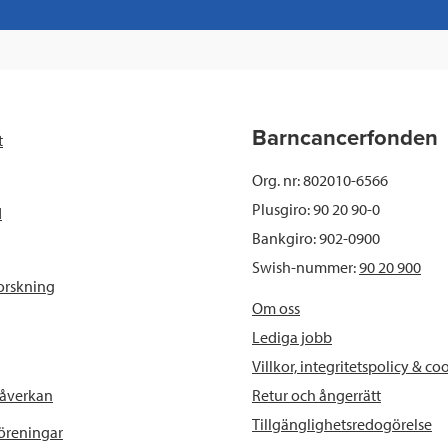
a
w
i
a
c
i
n
i
e
t
k
l
b
t
e
Barncancerfonden
t
o
e
d
Org. nr: 802010-6566
o
r
I
Plusgiro: 90 20 90-0
d
Bankgiro: 902-0900
k
n
Swish-nummer:
90 20 900
orskning
Om oss
Lediga jobb
Villkor, integritetspolicy & co
Retur och ångerrätt
påverkan
Tillgänglighetsredogörelse
föreningar