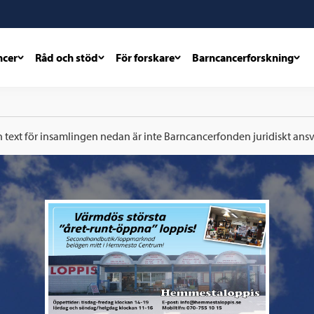
ncer
Råd och stöd
För forskare
Barncancerforskning
h text för insamlingen nedan är inte Barncancerfonden juridiskt ansva