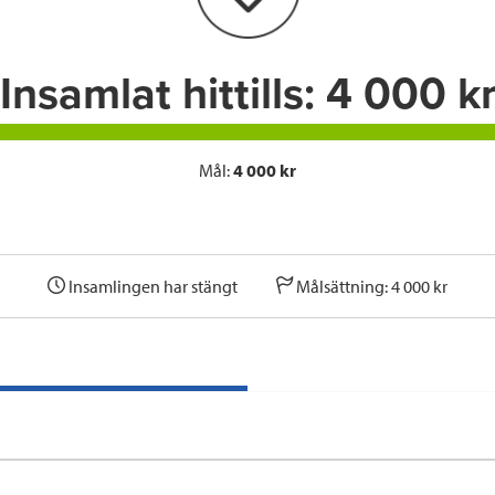
k
n
Insamlat hittills:
4 000 k
Mål:
4 000 kr
Insamlingen har stängt
Målsättning: 4 000 kr