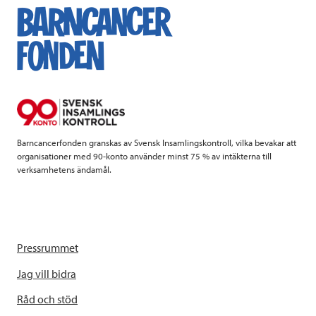
e
t
k
l
b
t
e
o
e
d
o
r
I
k
n
Barncancerfonden granskas av Svensk Insamlingskontroll, vilka bevakar att
organisationer med 90-konto använder minst 75 % av intäkterna till
verksamhetens ändamål.
Pressrummet
Jag vill bidra
Råd och stöd