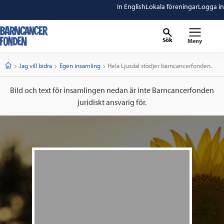
In English
Lokala föreningar
Logga in
Sök
Meny
barncancerfonden
startsida
Start
Jag vill bidra
Egen insamling
Current:
Hela Ljusdal stödjer barncancerfonden.
Bild och text för insamlingen nedan är inte Barncancerfonden
juridiskt ansvarig för.