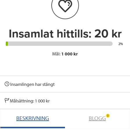
o
r
I
k
n
Insamlat hittills:
20 kr
2%
Mål:
1 000 kr
Insamlingen har stängt
Målsättning: 1 000 kr
0
BESKRIVNING
BLOGG