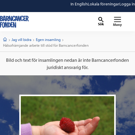
In English
Lokala föreningar
Logga in
Sök
Meny
barncancerfonden
startsida
Start
Jag vill bidra
Egen insamling
Current:
Hälsofrämjande arbete till stöd för Barncancerfonden
Bild och text för insamlingen nedan är inte Barncancerfonden
juridiskt ansvarig för.