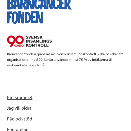
b
t
e
o
e
d
o
r
I
k
n
Barncancerfonden granskas av Svensk Insamlingskontroll, vilka bevakar att
organisationer med 90-konto använder minst 75 % av intäkterna till
verksamhetens ändamål.
Pressrummet
Jag vill bidra
Råd och stöd
För företag