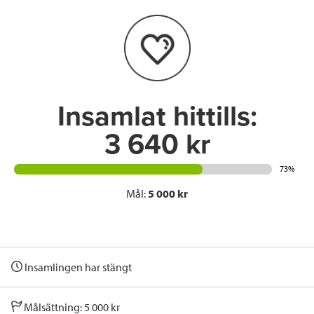
o
e
d
o
r
I
k
n
Insamlat hittills:
3 640 kr
73%
Mål:
5 000 kr
Insamlingen har stängt
Målsättning: 5 000 kr