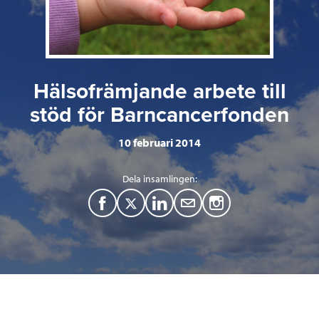
Hälsofrämjande arbete till
stöd för Barncancerfonden
10 februari 2014
Dela insamlingen:
F
T
L
M
a
w
i
a
c
i
n
i
e
t
k
l
b
t
e