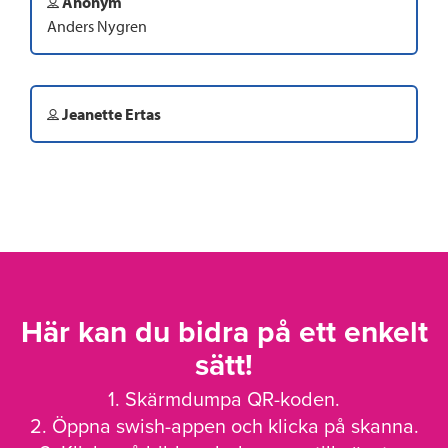
Anonym
Anders Nygren
Jeanette Ertas
Här kan du bidra på ett enkelt
sätt!
1. Skärmdumpa QR-koden.
2. Öppna swish-appen och klicka på skanna.