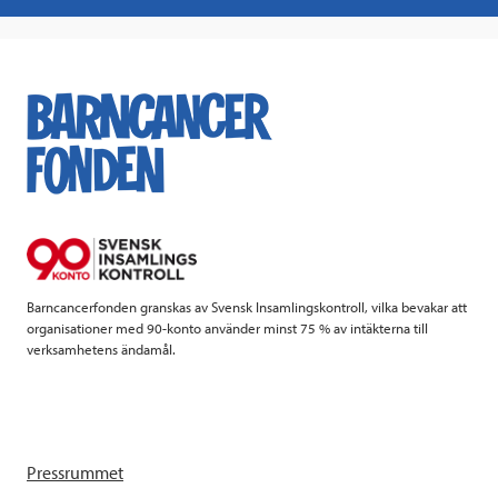
a
w
i
a
c
i
n
i
e
t
k
l
b
t
e
o
e
d
o
r
I
k
n
Barncancerfonden granskas av Svensk Insamlingskontroll, vilka bevakar att
organisationer med 90-konto använder minst 75 % av intäkterna till
verksamhetens ändamål.
Pressrummet