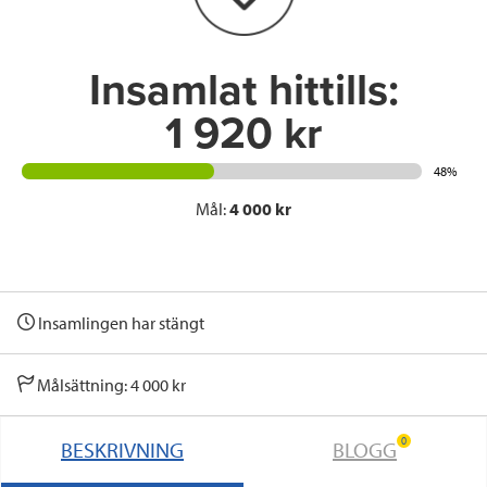
k
n
Insamlat hittills:
1 920 kr
48%
Mål:
4 000 kr
Insamlingen har stängt
Målsättning: 4 000 kr
0
BESKRIVNING
BLOGG