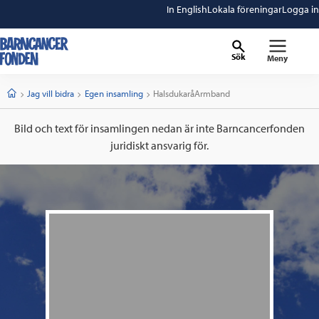
In English
Lokala föreningar
Logga in
Sök
Meny
barncancerfonden
startsida
Start
Jag vill bidra
Egen insamling
Current:
HalsdukaråArmband
Bild och text för insamlingen nedan är inte Barncancerfonden
juridiskt ansvarig för.