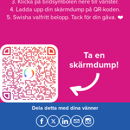
3. Klicka på bildsymbolen nere till vänster.
4. Ladda upp din skärmdump på QR-koden.
5. Swisha valfritt belopp. Tack för din gåva. ❤️
Ta en
skärmdump!
Dela detta med dina vänner
F
T
L
M