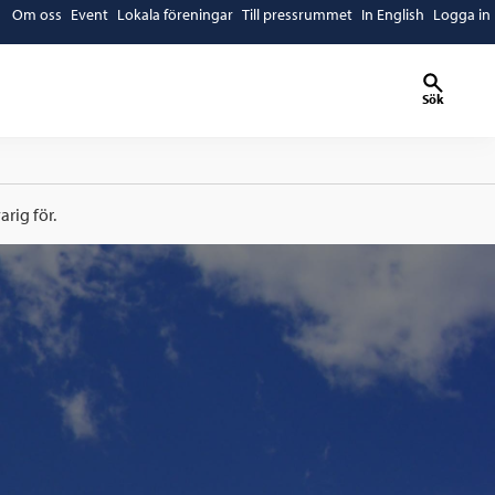
Om oss
Event
Lokala föreningar
Till pressrummet
In English
Logga in
Sök
rig för.