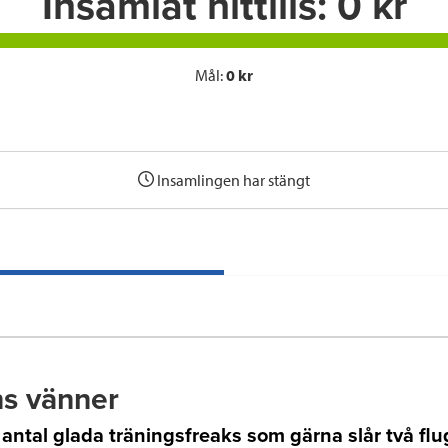
Insamlat hittills:
0 kr
Mål:
0 kr
Insamlingen har stängt
s vänner
t antal glada träningsfreaks som gärna slår två flug