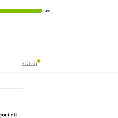
100%
0
BLOGG
or i ett