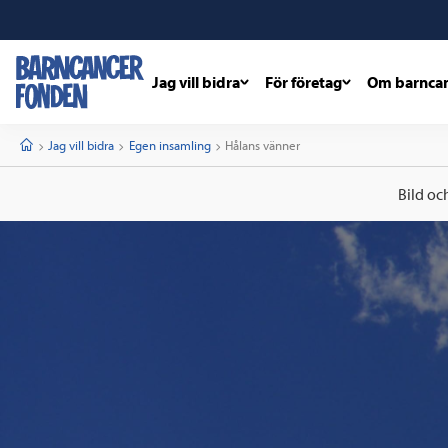
Jag vill bidra
För företag
Om barnca
barncancerfonden
startsida
Start
Jag vill bidra
Egen insamling
Current:
Hålans vänner
Bild oc