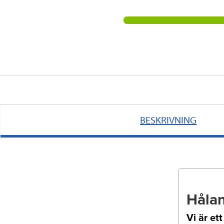
BESKRIVNING
Hålan
Vi är et