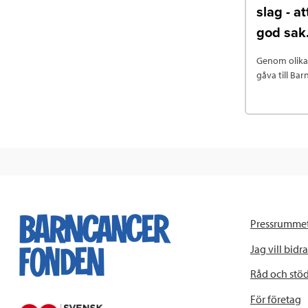
slag - a
god sak
Genom olika 
gåva till Ba
Pressrumme
Jag vill bidra
Råd och stö
För företag