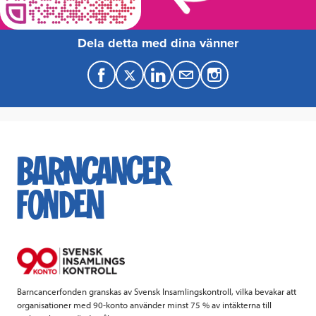
Dela detta med dina vänner
F
T
L
M
a
w
i
a
c
i
n
i
e
t
k
l
b
t
e
o
e
d
o
r
I
k
n
Barncancerfonden granskas av Svensk Insamlingskontroll, vilka bevakar att
organisationer med 90-konto använder minst 75 % av intäkterna till