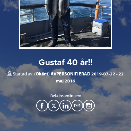
Gustaf 40 år!!
Startad av:
(Okänt) AVPERSONIFIERAD 2019-07-22
22
maj 2016
Dela insamlingen:
F
T
L
M
a
w
i
a
c
i
n
i