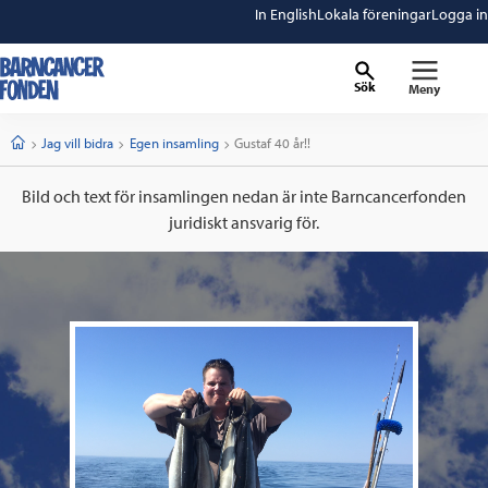
In English
Lokala föreningar
Logga in
Sök
Meny
barncancerfonden
startsida
Start
Jag vill bidra
Egen insamling
Current:
Gustaf 40 år!!
Bild och text för insamlingen nedan är inte Barncancerfonden
juridiskt ansvarig för.