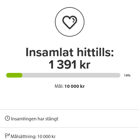
b
t
e
o
e
d
o
r
I
k
n
Insamlat hittills:
1 391 kr
14%
Mål:
10 000 kr
Insamlingen har stängt
Målsättning: 10 000 kr