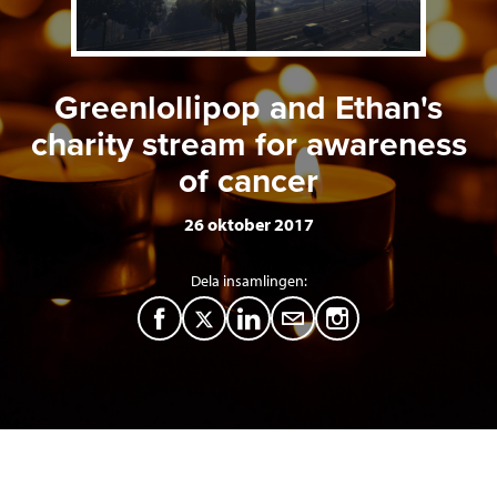
Greenlollipop and Ethan's
charity stream for awareness
of cancer
26 oktober 2017
Dela insamlingen:
F
T
L
M
a
w
i
a
c
i
n
i
e
t
k
l