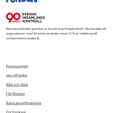
o
e
d
o
r
I
k
n
Barncancerfonden granskas av Svensk Insamlingskontroll, vilka bevakar att
organisationer med 90-konto använder minst 75 % av intäkterna till
verksamhetens ändamål.
Pressrummet
Jag vill bidra
Råd och stöd
För företag
Barncancerforskning
För forskare