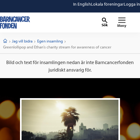
In English
Lokala föreningar
Logga in
Sök
Meny
barncancerfonden
startsida
Start
Jag vill bidra
Egen insamling
Current:
Greenlollipop and Ethan's charity stream for awareness of cancer
Bild och text för insamlingen nedan är inte Barncancerfonden
juridiskt ansvarig för.