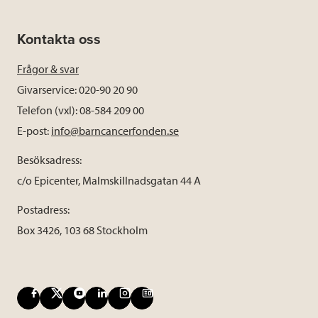
Kontakta oss
Frågor & svar
Givarservice: 020-90 20 90
Telefon (vxl): 08-584 209 00
E-post:
info@barncancerfonden.se
Besöksadress:
c/o Epicenter, Malmskillnadsgatan 44 A
Postadress:
Box 3426, 103 68 Stockholm
F
X
Y
L
I
B