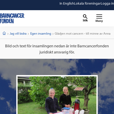
In English
Lokala föreningar
Logga in
Sök
Meny
barncancerfonden
startsida
Start
Jag vill bidra
Egen insamling
Current:
Glädjen mot cancern - till minne av Anna
Bild och text för insamlingen nedan är inte Barncancerfonden
juridiskt ansvarig för.