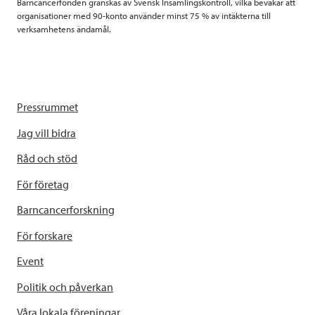
Barncancerfonden granskas av Svensk Insamlingskontroll, vilka bevakar att
organisationer med 90-konto använder minst 75 % av intäkterna till
verksamhetens ändamål.
Pressrummet
Jag vill bidra
Råd och stöd
För företag
Barncancerforskning
För forskare
Event
Politik och påverkan
Våra lokala föreningar