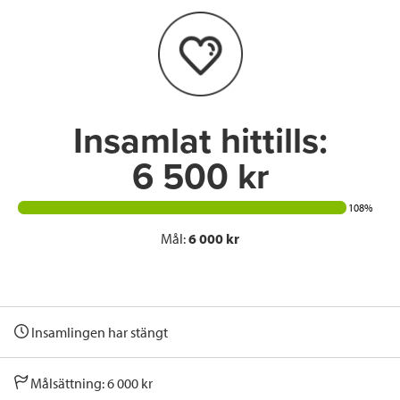
o
e
d
o
r
I
k
n
Insamlat hittills:
6 500 kr
108%
Mål:
6 000 kr
Insamlingen har stängt
Målsättning: 6 000 kr