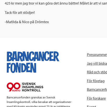
425 kr men jag tror vi kan göra det ännu bättre! Målet är att vi sa
Tack för att stödjer!
-Matilda & Nico på Drömtex
Pressrumme
Jag vill bidra
Råd och stö
För företag
Barncancerf
Barncancerfonden granskas av Svensk
För forskare
Insamlingskontroll, vilka bevakar att organisationer
Event
med 90-konto använder minst 75 % av intäkterna