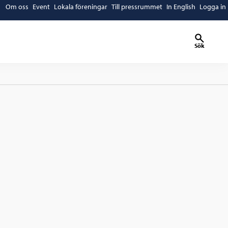
Om oss
Event
Lokala föreningar
Till pressrummet
In English
Logga in
Sök