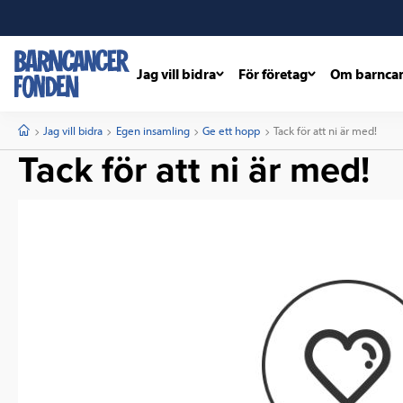
Jag vill bidra
För företag
Om barnca
barncancerfonden
startsida
Start
Jag vill bidra
Egen insamling
Ge ett hopp
Current:
Tack för att ni är med!
Tack för att ni är med!