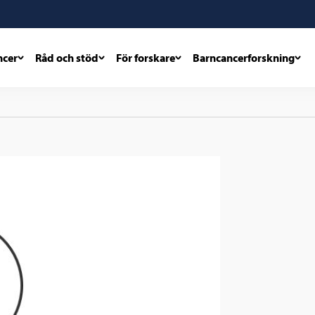
ncer
Råd och stöd
För forskare
Barncancerforskning