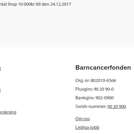
mlat ihop 10 000kr till den 24.12.2017
Barncancerfonden
t
Org. nr: 802010-6566
Plusgiro: 90 20 90-0
d
Bankgiro: 902-0900
Swish-nummer:
90 20 900
orskning
Om oss
Lediga jobb