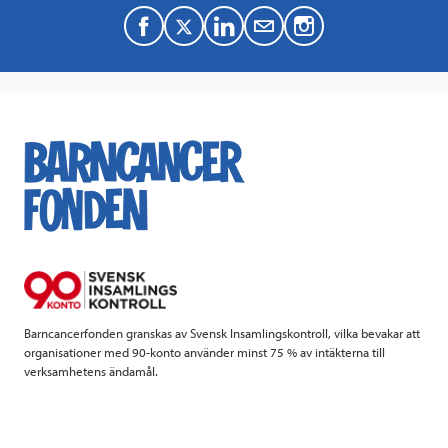
F
T
L
M
a
w
i
a
c
i
n
i
e
t
k
l
b
t
e
o
e
d
o
r
I
k
n
Barncancerfonden granskas av Svensk Insamlingskontroll, vilka bevakar att
organisationer med 90-konto använder minst 75 % av intäkterna till
verksamhetens ändamål.