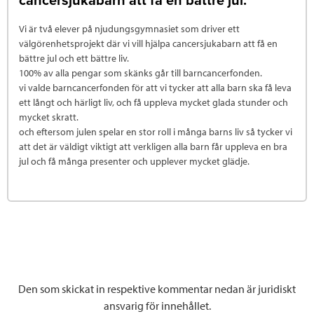
cancersjukabarn att få en bättre jul.
Vi är två elever på njudungsgymnasiet som driver ett
välgörenhetsprojekt där vi vill hjälpa cancersjukabarn att få en
bättre jul och ett bättre liv.
100% av alla pengar som skänks går till barncancerfonden.
vi valde barncancerfonden för att vi tycker att alla barn ska få leva
ett långt och härligt liv, och få uppleva mycket glada stunder och
mycket skratt.
och eftersom julen spelar en stor roll i många barns liv så tycker vi
att det är väldigt viktigt att verkligen alla barn får uppleva en bra
jul och få många presenter och upplever mycket glädje.
Den som skickat in respektive kommentar nedan är juridiskt
ansvarig för innehållet.