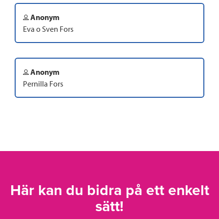
Anonym
Eva o Sven Fors
Anonym
Pernilla Fors
Här kan du bidra på ett enkelt
sätt!