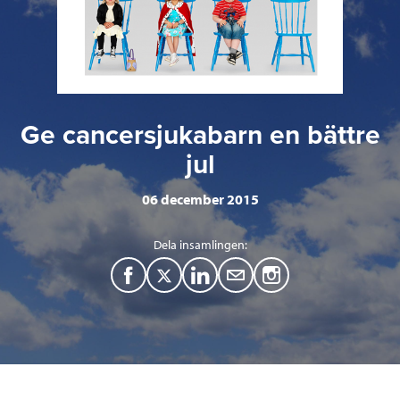
Ge cancersjukabarn en bättre
jul
06 december 2015
Dela insamlingen:
F
T
L
M
a
w
i
a
c
i
n
i
e
t
k
l