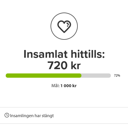
b
t
e
o
e
d
o
r
I
k
n
Insamlat hittills:
720 kr
72%
Mål:
1 000 kr
Insamlingen har stängt