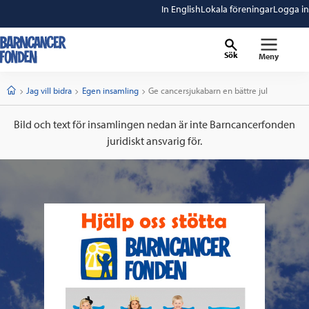
In English
Lokala föreningar
Logga in
Sök
Meny
barncancerfonden
startsida
Start
Jag vill bidra
Egen insamling
Current:
Ge cancersjukabarn en bättre jul
Bild och text för insamlingen nedan är inte Barncancerfonden
juridiskt ansvarig för.