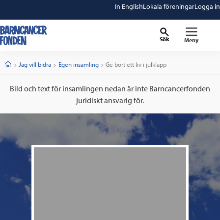
In English
Lokala föreningar
Logga in
Sök
Meny
barncancerfonden
startsida
Start
Jag vill bidra
Egen insamling
Current:
Ge bort ett liv i julklapp
Bild och text för insamlingen nedan är inte Barncancerfonden
juridiskt ansvarig för.