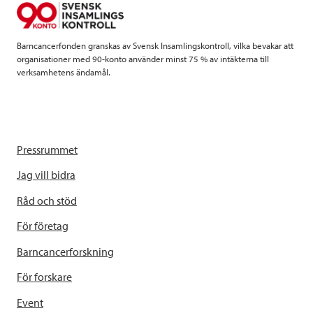
k
n
Barncancerfonden granskas av Svensk Insamlingskontroll, vilka bevakar att
organisationer med 90-konto använder minst 75 % av intäkterna till
verksamhetens ändamål.
Pressrummet
Jag vill bidra
Råd och stöd
För företag
Barncancerforskning
För forskare
Event