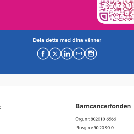
Dela detta med dina vänner
F
T
L
M
a
w
i
a
c
i
n
i
e
t
k
l
b
t
e
Barncancerfonden
t
o
e
d
Org. nr: 802010-6566
o
r
I
Plusgiro: 90 20 90-0
d