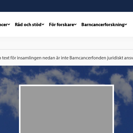
ncer
Råd och stöd
För forskare
Barncancerforskning
h text för insamlingen nedan är inte Barncancerfonden juridiskt ansva