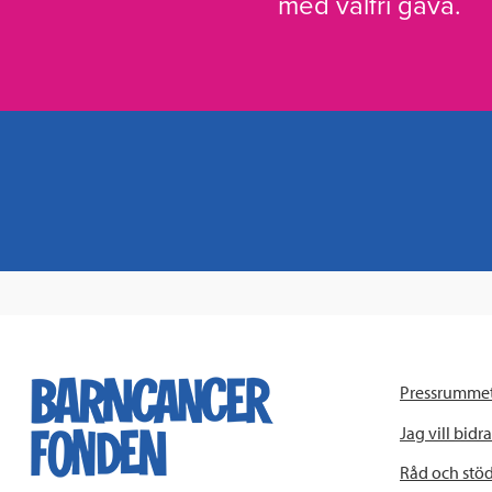
med valfri gåva.
Pressrumme
Jag vill bidra
Råd och stö