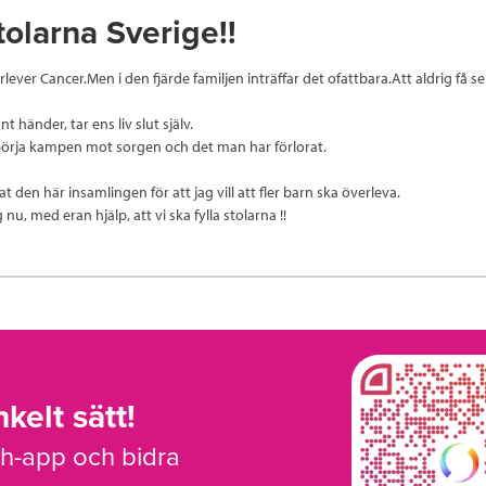
stolarna Sverige!!
lever Cancer.Men i den fjärde familjen inträffar det ofattbara.Att aldrig få se
t händer, tar ens liv slut själv.
börja kampen mot sorgen och det man har förlorat.
at den här insamlingen för att jag vill att fler barn ska överleva.
g nu, med eran hjälp, att vi ska fylla stolarna !!
kelt sätt!
sh-app och bidra