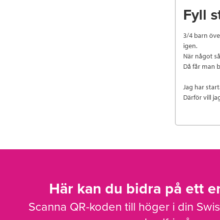
Fyll 
3/4 barn över
igen.
När något sån
Då får man 
Jag har start
Därför vill ja
Här kan du bidra på ett en
Scanna QR-koden till höger i din Swi