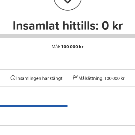
k
n
Insamlat hittills:
0 kr
Mål:
100 000 kr
Insamlingen har stängt
Målsättning: 100 000 kr